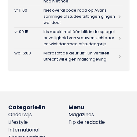
nog niet hoe
vr 11:00
Niet overal code rood op Avans:
sommige afstudeerzittingen gingen
wel door
vr 09:15
Iris maakt met één blik in de spiegel
onveiligheid van vrouwen zichtbaar
en wint daarmee afstudeerprijs
wo 16:00
Microsoft de deur uit? Universiteit
Utrecht wil eigen mailomgeving
Categorieën
Menu
Onderwijs
Magazines
Lifestyle
Tip de redactie
International