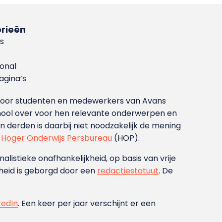
rieën
s
ional
gina’s
g voor studenten en medewerkers van Avans
ool over voor hen relevante onderwerpen en
derden is daarbij niet noodzakelijk de mening
t
Hoger Onderwijs Persbureau
(HOP).
nalistieke onafhankelijkheid, op basis van vrije
heid is geborgd door een
redactiestatuut
. De
kedIn
. Een keer per jaar verschijnt er een