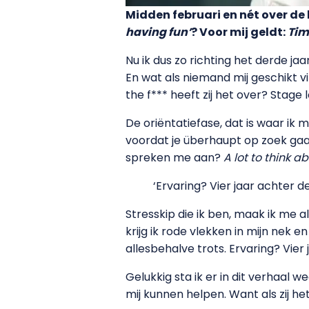
Midden februari en nét over de 
having fun’
? Voor mij geldt:
T
im
Nu ik dus zo richting het derde ja
En wat als niemand mij geschikt vi
the f*** heeft zij het over? Stage 
De oriëntatiefase, dat is waar ik
voordat je überhaupt op zoek gaa
spreken me aan?
A lot to think ab
‘Ervaring? Vier jaar achter de
Stresskip die ik ben, maak ik me al
krijg ik rode vlekken in mijn nek e
allesbehalve trots. Ervaring? Vier
Gelukkig sta ik er in dit verhaa
mij kunnen helpen. Want als zij he