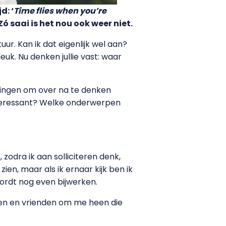
d: ‘
T
ime flies when you’re
Zó saai is het nou ook weer niet.
ur. Kan ik dat eigenlijk wel aan?
euk. Nu denken jullie vast: waar
l dingen om over na te denken
interessant? Welke onderwerpen
 zodra ik aan solliciteren denk,
ien, maar als ik ernaar kijk ben ik
 wordt nog even bijwerken.
ten en vrienden om me heen die