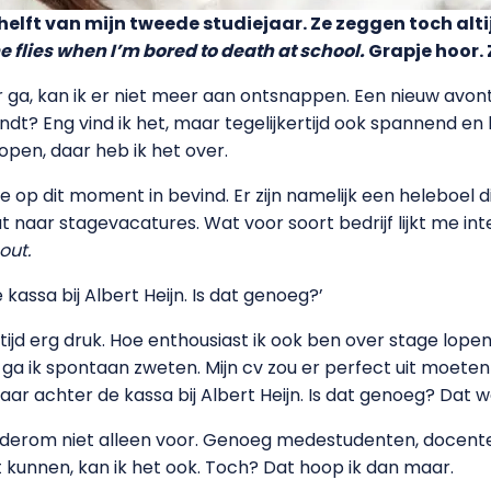
helft van mijn tweede studiejaar. Ze zeggen toch altij
e flies when I’m bored to death at school.
Grapje hoor. 
ar ga, kan ik er niet meer aan ontsnappen. Een nieuw avontu
ndt? Eng vind ik het, maar tegelijkertijd ook spannend en l
lopen, daar heb ik het over.
 me op dit moment in bevind. Er zijn namelijk een heleboe
t naar stagevacatures. Wat voor soort bedrijf lijkt me 
out.
 kassa bij Albert Heijn. Is dat genoeg?’
tijd erg druk. Hoe enthousiast ik ook ben over stage lopen,
n ga ik spontaan zweten. Mijn cv zou er perfect uit moeten z
 jaar achter de kassa bij Albert Heijn. Is dat genoeg? Dat
l wederom niet alleen voor. Genoeg medestudenten, docen
t kunnen, kan ik het ook. Toch? Dat hoop ik dan maar.