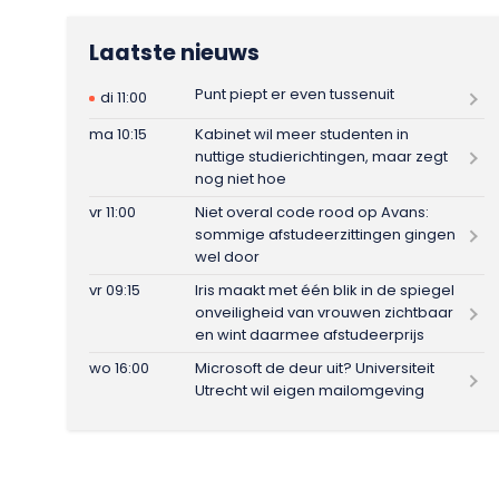
Laatste nieuws
Punt piept er even tussenuit
di 11:00
ma 10:15
Kabinet wil meer studenten in
nuttige studierichtingen, maar zegt
nog niet hoe
vr 11:00
Niet overal code rood op Avans:
sommige afstudeerzittingen gingen
wel door
vr 09:15
Iris maakt met één blik in de spiegel
onveiligheid van vrouwen zichtbaar
en wint daarmee afstudeerprijs
wo 16:00
Microsoft de deur uit? Universiteit
Utrecht wil eigen mailomgeving