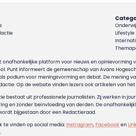
Catego
s
Onderwij
dactie
Lifestyle
Internat
Themapa
et onafhankelijke platform voor nieuws en opinievormin
ool. Punt informeert de gemeenschap van Avans Hogesch
als podium voor meningsvorming en debat. De mening van 
dactie. Op de website vinden lezers ook artikelen van he
e bestaat uit professionele journalisten. Zij werken in jour
ing en zonder beïnvloeding van derden. De onafhankelijk
wordt bijgestaan door een Redactieraad.
ok te vinden op social media:
Instragram
,
Facebook
en
Lin
.