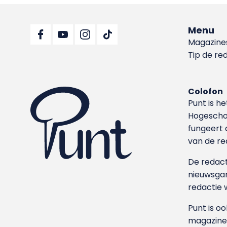
Menu
Magazine
Tip de re
Colofon
Punt is h
Hoge­sch
fungeert 
van de re
De redacti
nieuwsgar
redactie 
Punt is o
magazine