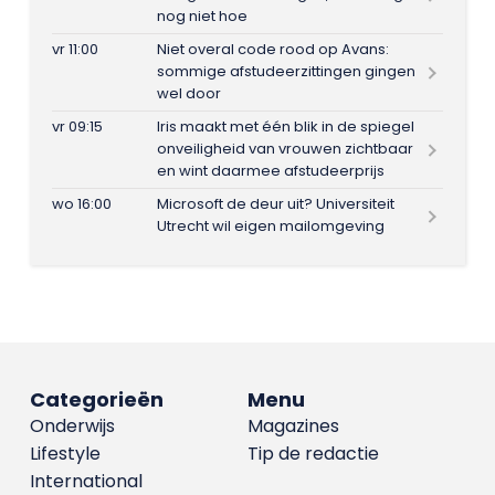
nog niet hoe
vr 11:00
Niet overal code rood op Avans:
sommige afstudeerzittingen gingen
wel door
vr 09:15
Iris maakt met één blik in de spiegel
onveiligheid van vrouwen zichtbaar
en wint daarmee afstudeerprijs
wo 16:00
Microsoft de deur uit? Universiteit
Utrecht wil eigen mailomgeving
Categorieën
Menu
Onderwijs
Magazines
Lifestyle
Tip de redactie
International