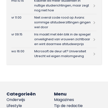
ma 10:15
Kabinet wil meer studenten in
nuttige studierichtingen, maar zegt
nog niet hoe
vr 11:00
Niet overal code rood op Avans:
sommige afstudeerzittingen gingen
wel door
vr 09:15
Iris maakt met één blik in de spiegel
onveiligheid van vrouwen zichtbaar
en wint daarmee afstudeerprijs
wo 16:00
Microsoft de deur uit? Universiteit
Utrecht wil eigen mailomgeving
Categorieën
Menu
Onderwijs
Magazines
Lifestyle
Tip de redactie