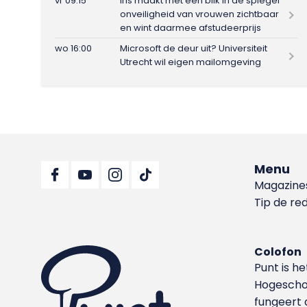
vr 09:15
Iris maakt met één blik in de spiegel
onveiligheid van vrouwen zichtbaar
en wint daarmee afstudeerprijs
wo 16:00
Microsoft de deur uit? Universiteit
Utrecht wil eigen mailomgeving
Menu
Magazine
Tip de re
Colofon
Punt is h
Hoge­sch
fungeert 