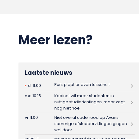
Meer lezen?
Laatste nieuws
Punt piept er even tussenuit
di 11:00
ma 10:15
Kabinet wil meer studenten in
nuttige studierichtingen, maar zegt
nog niet hoe
vr 11:00
Niet overal code rood op Avans:
sommige afstudeerzittingen gingen
wel door