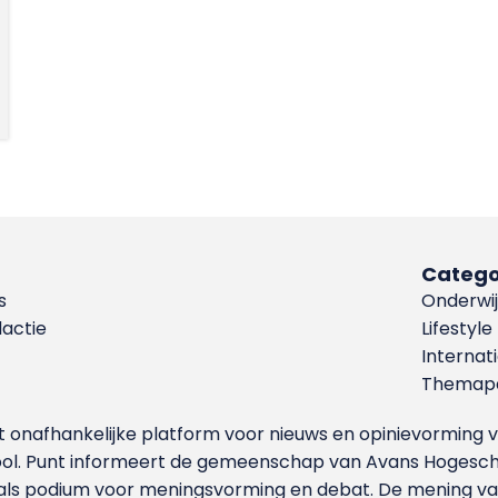
Catego
s
Onderwij
dactie
Lifestyle
Internat
Themapa
et onafhankelijke platform voor nieuws en opinievormin
ool. Punt informeert de gemeenschap van Avans Hogesch
als podium voor meningsvorming en debat. De mening van 