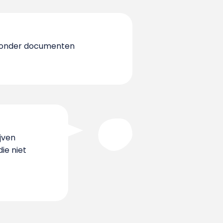
en onder documenten
jven
ie niet