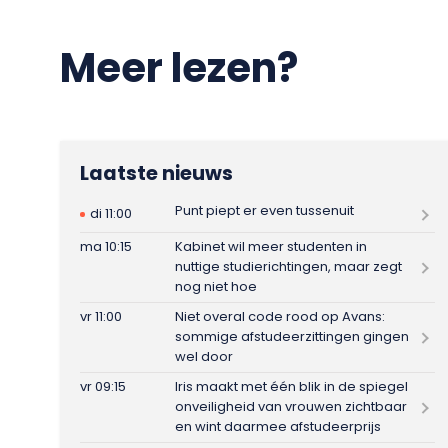
Meer lezen?
Laatste nieuws
Punt piept er even tussenuit
di 11:00
ma 10:15
Kabinet wil meer studenten in
nuttige studierichtingen, maar zegt
nog niet hoe
vr 11:00
Niet overal code rood op Avans:
sommige afstudeerzittingen gingen
wel door
vr 09:15
Iris maakt met één blik in de spiegel
onveiligheid van vrouwen zichtbaar
en wint daarmee afstudeerprijs