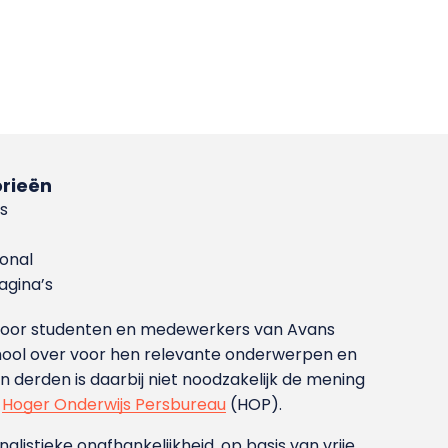
rieën
s
ional
gina’s
g voor studenten en medewerkers van Avans
ool over voor hen relevante onderwerpen en
derden is daarbij niet noodzakelijk de mening
t
Hoger Onderwijs Persbureau
(HOP).
nalistieke onafhankelijkheid, op basis van vrije