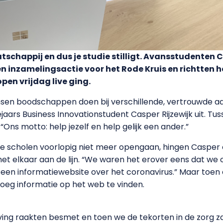
aatschappij en dus je studie stilligt. Avansstudenten 
inzamelingsactie voor het Rode Kruis en richtten h
en vrijdag live ging.
en boodschappen doen bij verschillende, vertrouwde aan
jaars Business Innovationstudent Casper Rijzewijk uit. Tu
“Ons motto: help jezelf en help gelijk een ander.”
 scholen voorlopig niet meer opengaan, hingen Casper e
 elkaar aan de lijn. “We waren het erover eens dat we onz
en informatiewebsite over het coronavirus.” Maar toen d
oeg informatie op het web te vinden.
g raakten besmet en toen we de tekorten in de zorg zage