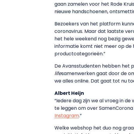
gaan zamelen voor het Rode Kruis 
nieuwe handschoenen, ontsmetti
Bezoekers van het platform kunnen
coronavirus. Maar dat laatste verd
het hele weekend nog bezig gewee
informatie komt niet meer op de
productcategorieën.”
De Avansstudenten hebben het pl
life
samenwerken gaat door de omst
we alles online. Dat gaat tot nu t
Albert Heijn
“Iedere dag zijn we al vroeg in 
te leggen om over SamenCorona te
Instagram
.”
Welke webshop het duo nog graag 