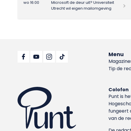
wo 16:00
Microsoft de deur uit? Universiteit
Utrecht wil eigen mailomgeving
Menu
Magazine
Tip de re
Colofon
Punt is h
Hoge­sch
fungeert 
van de re
De redacti