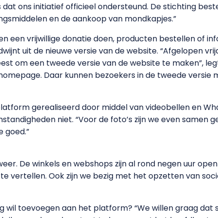
dat ons initiatief officieel ondersteund. De stichting be
ngsmiddelen en de aankoop van mondkapjes.”
 een vrijwillige donatie doen, producten bestellen of in
wijnt uit de nieuwe versie van de website. “Afgelopen vri
st om een tweede versie van de website te maken”, legt
 homepage. Daar kunnen bezoekers in de tweede versie 
atform gerealiseerd door middel van videobellen en Wh
andigheden niet. “Voor de foto’s zijn we even samen g
oe goed.”
de weer. De winkels en webshops zijn al rond negen uur o
 vertellen. Ook zijn we bezig met het opzetten van soci
wil toevoegen aan het platform? “We willen graag dat s