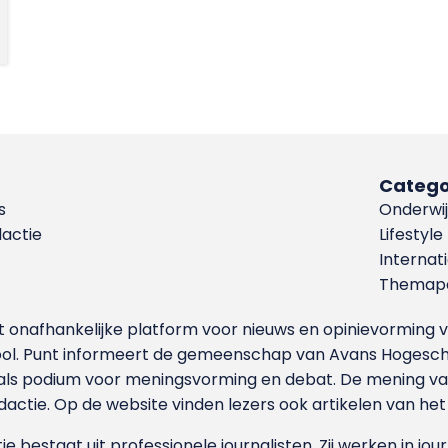
Catego
s
Onderwij
dactie
Lifestyle
Internat
Themapa
et onafhankelijke platform voor nieuws en opinievormin
ool. Punt informeert de gemeenschap van Avans Hogesch
als podium voor meningsvorming en debat. De mening van 
dactie. Op de website vinden lezers ook artikelen van he
e bestaat uit professionele journalisten. Zij werken in jour