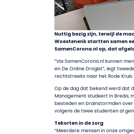
Nuttig bezig zijn, terwijl de m
Woestenenk startten samen een 
SamenCorona.nl op, dat afgelop
“Via SamenCorona.nl kunnen mens
en De Online Drogist”, legt tweede
rechtstreeks naar het Rode Kruis. 
Op de dag dat bekend werd dat de
Management studeert in Breda, met
besteden en brainstormden over e
volgens de twee studenten al gen
Tekorten in de zorg
“Meerdere mensen in onze omgevin