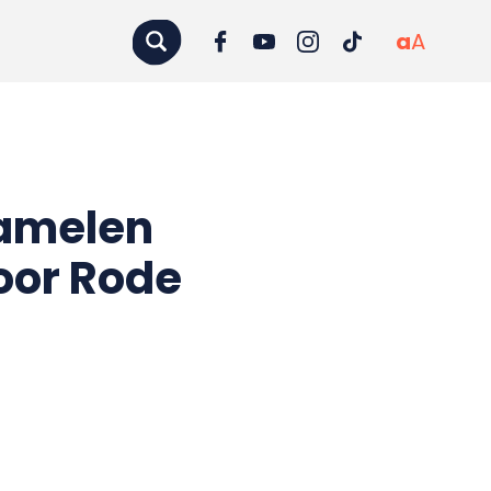
a
A
zamelen
voor Rode