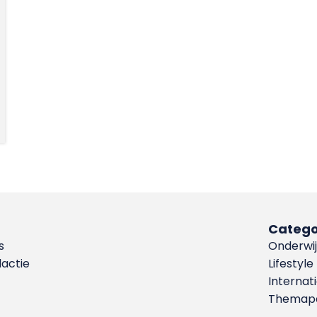
Catego
s
Onderwij
dactie
Lifestyle
Internat
Themapa