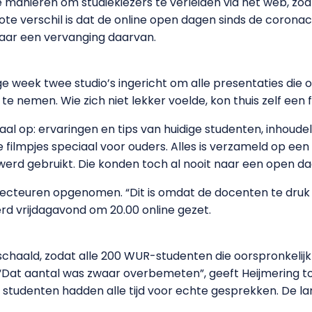
re manieren om studiekiezers te verleiden via het web, zo
ote verschil is dat de online open dagen sinds de coronacr
aar een vervanging daarvan.
week twee studio’s ingericht om alle presentaties die 
 nemen. Wie zich niet lekker voelde, kon thuis zelf een 
l op: ervaringen en tips van huidige studenten, inhoudeli
 filmpjes speciaal voor ouders. Alles is verzameld op een
 werd gebruikt. Die konden toch al nooit naar een open d
irecteuren opgenomen. “Dit is omdat de docenten te druk z
erd vrijdagavond om 20.00 online gezet.
haald, zodat alle 200 WUR-studenten die oorspronkelij
“Dat aantal was zwaar overbemeten”, geeft Heijmering to
 studenten hadden alle tijd voor echte gesprekken. De la