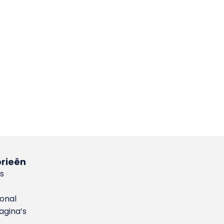
rieën
s
ional
gina’s