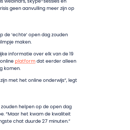
als webinars, skype-sessies en
isis geen aanvulling meer zijn op
op de ‘echte’ open dag zouden
filmpje maken.
jke informatie over elk van de 19
 online
platform
dat eerder alleen
ag komen.
ijn met het online onderwijs”, legt
k zouden helpen op de open dag
e. “Maar het kwam de kwaliteit
ngste chat duurde 27 minuten.”