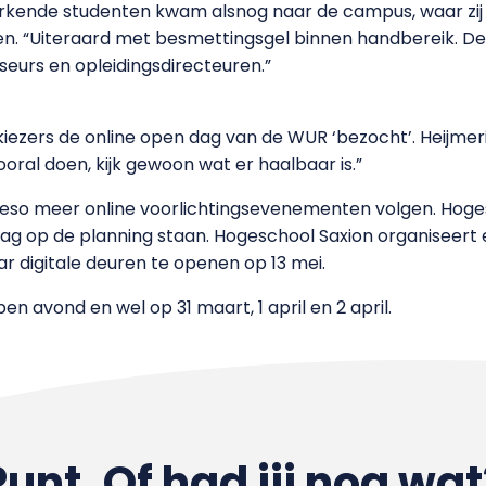
kende studenten kwam alsnog naar de campus, waar zij i
en. “Uiteraard met besmettingsgel binnen handbereik. De 
seurs en opleidingsdirecteuren.”
iezers de online open dag van de WUR ‘bezocht’. Heijmering 
ooral doen, kijk gewoon wat er haalbaar is.”
eso meer online voorlichtingsevenementen volgen. Hoges
ag op de planning staan. Hogeschool Saxion organiseert er
ar digitale deuren te openen op 13 mei.
n avond en wel op 31 maart, 1 april en 2 april.
Punt. Of had jij nog wat