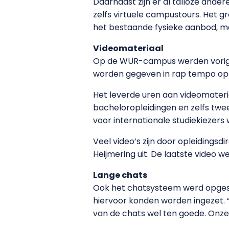
Daarnaast zijn er al talloze ande
zelfs virtuele campustours. Het gr
het bestaande fysieke aanbod, m
Videomateriaal
Op de WUR-campus werden vorige 
worden gegeven in rap tempo op te
Het leverde uren aan videomateriaa
bacheloropleidingen en zelfs twee
voor internationale studiekiezers
Veel video’s zijn door opleidingsd
Heijmering uit. De laatste video w
Lange chats
Ook het chatsysteem werd opgesc
hiervoor konden worden ingezet. 
van de chats wel ten goede. Onze