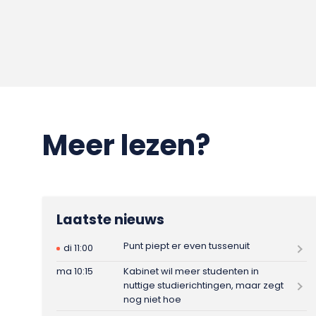
Meer lezen?
Laatste nieuws
Punt piept er even tussenuit
di 11:00
ma 10:15
Kabinet wil meer studenten in
nuttige studierichtingen, maar zegt
nog niet hoe