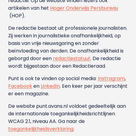
redactie. Op de website vinden lezers ook
artikelen van het
Hoger Onderwijs Persbureau
(HOP).
De redactie bestaat uit professionele journalisten.
Zij werken in journalistieke onafhankelijkheid, op
basis van vrije nieuwsgaring en zonder
beïnvloeding van derden. De onafhankelijkheid is
geborgd door een
redactiestatuut
. De redactie
wordt bijgestaan door een Redactieraad.
Punt is ook te vinden op social media:
Instragram
,
Facebook
en
LinkedIn
. Een keer per jaar verschijnt
er een magazine.
De website punt.avans.nl voldoet gedeeltelijk aan
de internationale toegankelijkheidsrichtlijnen
WCAG 2.1, niveau AA. Ga naar de
toegankelijkheidsverklaring
.