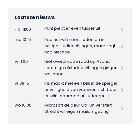
Laatste nieuws
Punt piept er even tussenuit
di 11:00
ma 10:15
Kabinet wil meer studenten in
nuttige studierichtingen, maar zegt
nog niet hoe
vr 11:00
Niet overal code rood op Avans:
sommige afstudeerzittingen gingen
wel door
vr 09:15
Iris maakt met één blik in de spiegel
onveiligheid van vrouwen zichtbaar
en wint daarmee afstudeerprijs
wo 16:00
Microsoft de deur uit? Universiteit
Utrecht wil eigen mailomgeving