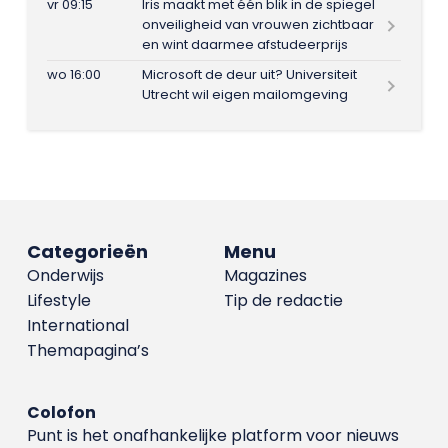
vr 09:15
Iris maakt met één blik in de spiegel
onveiligheid van vrouwen zichtbaar
en wint daarmee afstudeerprijs
wo 16:00
Microsoft de deur uit? Universiteit
Utrecht wil eigen mailomgeving
Categorieën
Menu
Onderwijs
Magazines
Lifestyle
Tip de redactie
International
Themapagina’s
Colofon
Punt is het onafhankelijke platform voor nieuws