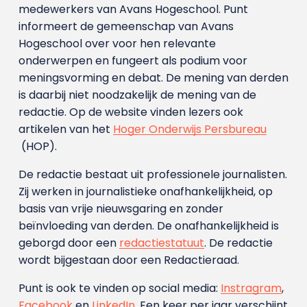
medewerkers van Avans Hoge­school. Punt
informeert de gemeenschap van Avans
Hogeschool over voor hen relevante
onderwerpen en fungeert als podium voor
meningsvorming en debat. De mening van derden
is daarbij niet noodzakelijk de mening van de
redactie. Op de website vinden lezers ook
artikelen van het
Hoger Onderwijs Persbureau
(HOP).
De redactie bestaat uit professionele journalisten.
Zij werken in journalistieke onafhankelijkheid, op
basis van vrije nieuwsgaring en zonder
beïnvloeding van derden. De onafhankelijkheid is
geborgd door een
redactiestatuut
. De redactie
wordt bijgestaan door een Redactieraad.
Punt is ook te vinden op social media:
Instragram
,
Facebook
en
LinkedIn
. Een keer per jaar verschijnt