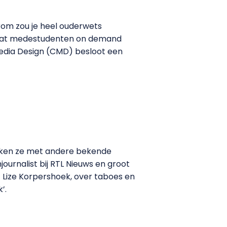
rom zou je heel ouderwets
Zodat medestudenten on demand
media Design (CMD) besloot een
preken ze met andere bekende
urnalist bij RTL Nieuws en groot
t Lize Korpershoek, over taboes en
’.