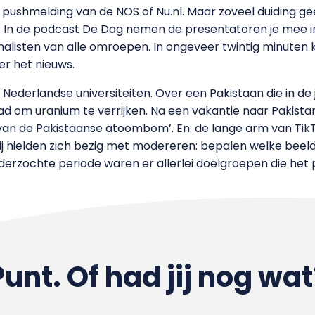
 pushmelding van de NOS of Nu.nl. Maar zoveel duiding gee
n. In de podcast De Dag nemen de presentatoren je mee i
alisten van alle omroepen. In ongeveer twintig minuten 
er het nieuws.
ederlandse universiteiten. Over een Pakistaan die in de j
ad om uranium te verrijken. Na een vakantie naar Pakistan
er van de Pakistaanse atoombom’. En: de lange arm van Ti
j hielden zich bezig met modereren: bepalen welke beeld
onderzochte periode waren er allerlei doelgroepen die het
Punt. Of had jij nog wat