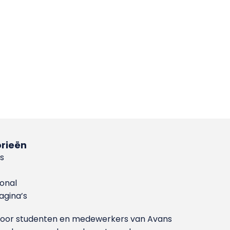
rieën
s
ional
gina’s
g voor studenten en medewerkers van Avans