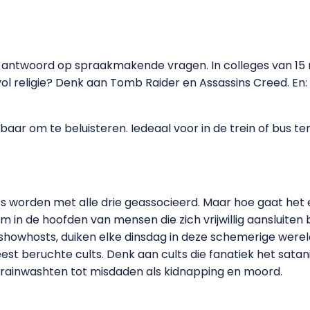
ntwoord op spraakmakende vragen. In colleges van 15 mi
ol religie? Denk aan Tomb Raider en Assassins Creed. E
ar om te beluisteren. Iedeaal voor in de trein of bus ter
ts worden met alle drie geassocieerd. Maar hoe gaat het
m in de hoofden van mensen die zich vrijwillig aansluiten bi
showhosts, duiken elke dinsdag in deze schemerige were
est beruchte cults. Denk aan cults die fanatiek het sat
brainwashten tot misdaden als kidnapping en moord.