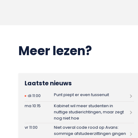
Meer lezen?
Laatste nieuws
Punt piept er even tussenuit
di 11:00
ma 10:15
Kabinet wil meer studenten in
nuttige studierichtingen, maar zegt
nog niet hoe
vr 11:00
Niet overal code rood op Avans:
sommige afstudeerzittingen gingen