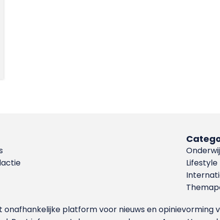
Catego
s
Onderwij
dactie
Lifestyle
Internat
Themapa
et onafhankelijke platform voor nieuws en opinievormin