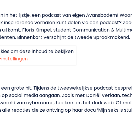
en in het lijstje, een podcast van eigen Avansbodem! Waa
ook inspirerende verhalen kunt delen via een podcast? 
 uitkomt. Floris Kimpel, student Communication & Multi
enten. Binnenkort verschijnt de tweede Spraakmakend.
kies om deze inhoud te bekijken
-instellingen
al een grote hit. Tijdens de tweewekelijkse podcast bes
p social media aangaan. Zoals met Daniël Verlaan, techjo
n de wereld van cybercrime, hackers en het dark web. Of me
lle reacties die ze ontving op haar docu ‘Mijn seks is stuk