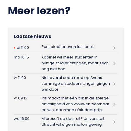
Meer lezen?
Laatste nieuws
Punt piept er even tussenuit
di 11:00
ma 10:15
Kabinet wil meer studenten in
nuttige studierichtingen, maar zegt
nog niet hoe
vr 11:00
Niet overal code rood op Avans:
sommige afstudeerzittingen gingen
wel door
vr 09:15
Iris maakt met één blik in de spiegel
onveiligheid van vrouwen zichtbaar
en wint daarmee afstudeerprijs
wo 16:00
Microsoft de deur uit? Universiteit
Utrecht wil eigen mailomgeving