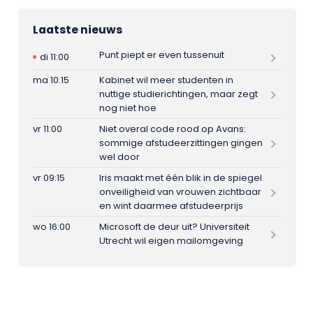
Laatste nieuws
Punt piept er even tussenuit
di 11:00
ma 10:15
Kabinet wil meer studenten in
nuttige studierichtingen, maar zegt
nog niet hoe
vr 11:00
Niet overal code rood op Avans:
sommige afstudeerzittingen gingen
wel door
vr 09:15
Iris maakt met één blik in de spiegel
onveiligheid van vrouwen zichtbaar
en wint daarmee afstudeerprijs
wo 16:00
Microsoft de deur uit? Universiteit
Utrecht wil eigen mailomgeving