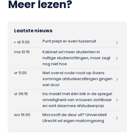
Meer lezen?
Laatste nieuws
Punt piept er even tussenuit
di 11:00
ma 10:15
Kabinet wil meer studenten in
nuttige studierichtingen, maar zegt
nog niet hoe
vr 11:00
Niet overal code rood op Avans:
sommige afstudeerzittingen gingen
wel door
vr 09:15
Iris maakt met één blik in de spiegel
onveiligheid van vrouwen zichtbaar
en wint daarmee afstudeerprijs
wo 16:00
Microsoft de deur uit? Universiteit
Utrecht wil eigen mailomgeving