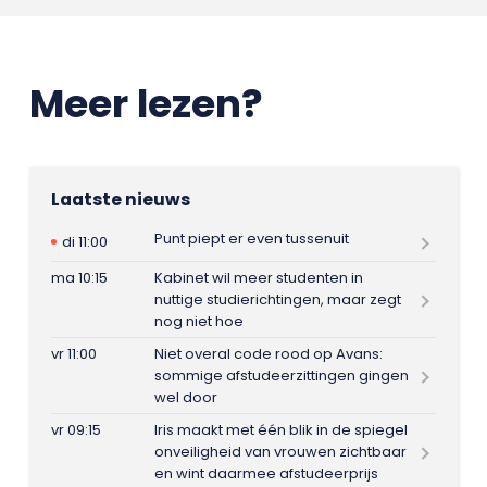
Meer lezen?
Laatste nieuws
Punt piept er even tussenuit
di 11:00
ma 10:15
Kabinet wil meer studenten in
nuttige studierichtingen, maar zegt
nog niet hoe
vr 11:00
Niet overal code rood op Avans:
sommige afstudeerzittingen gingen
wel door
vr 09:15
Iris maakt met één blik in de spiegel
onveiligheid van vrouwen zichtbaar
en wint daarmee afstudeerprijs