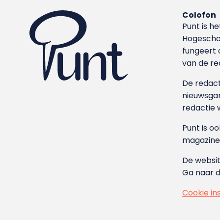
Colofon
Punt is h
Hoge­sch
fungeert 
van de re
De redacti
nieuwsgar
redactie 
Punt is o
magazine
De websit
Ga naar 
Cookie in