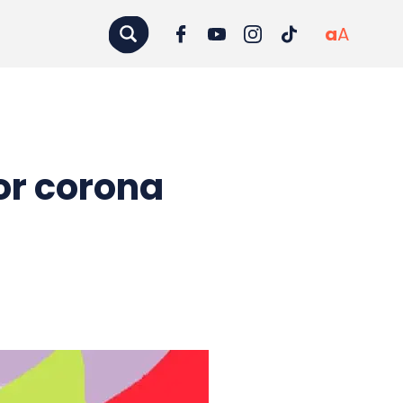
a
A
or corona