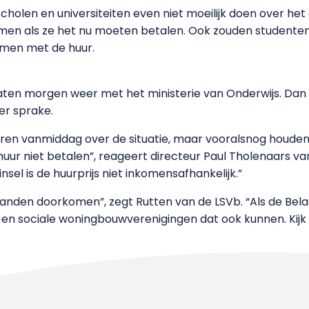
cholen en universiteiten even niet moeilijk doen over he
men als ze het nu moeten betalen. Ook zouden studenten
omen met de huur.
aten morgen weer met het ministerie van Onderwijs. Da
er sprake.
en vanmiddag over de situatie, maar vooralsnog houden ze
ur niet betalen”, reageert directeur Paul Tholenaars va
nsel is de huurprijs niet inkomensafhankelijk.”
nden doorkomen”, zegt Rutten van de LSVb. “Als de Bela
en sociale woningbouwverenigingen dat ook kunnen. Kijk m