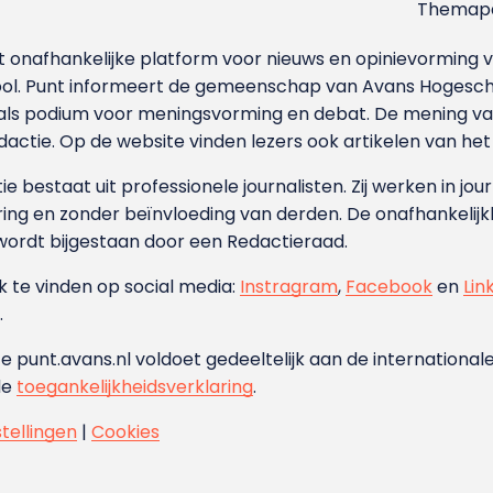
Themapa
et onafhankelijke platform voor nieuws en opinievormin
ool. Punt informeert de gemeenschap van Avans Hogesch
als podium voor meningsvorming en debat. De mening van 
dactie. Op de website vinden lezers ook artikelen van he
e bestaat uit professionele journalisten. Zij werken in jour
ing en zonder beïnvloeding van derden. De onafhankelijk
wordt bijgestaan door een Redactieraad.
ok te vinden op social media:
Instragram
,
Facebook
en
Lin
.
e punt.avans.nl voldoet gedeeltelijk aan de internationale
de
toegankelijkheidsverklaring
.
stellingen
|
Cookies