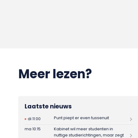
Meer lezen?
Laatste nieuws
Punt piept er even tussenuit
di 11:00
ma 10:15
Kabinet wil meer studenten in
nuttige studierichtingen, maar zegt