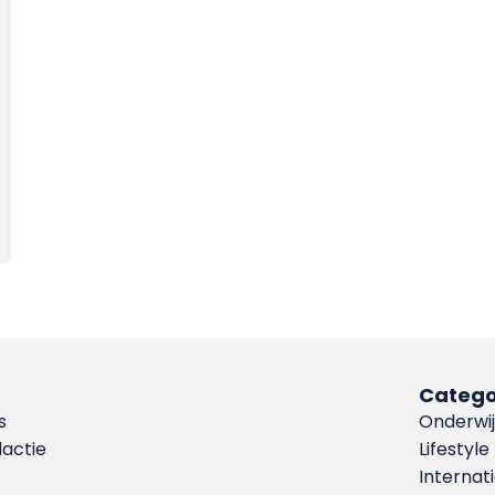
Catego
s
Onderwij
dactie
Lifestyle
Internat