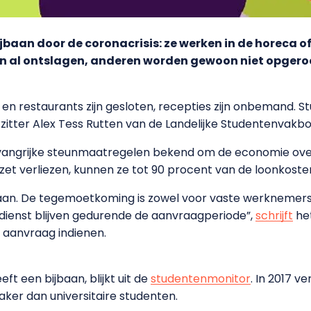
ijbaan door de coronacrisis: ze werken in de horeca 
n al ontslagen, anderen worden gewoon niet opgeroe
 en restaurants zijn gesloten, recepties zijn onbemand.
orzitter Alex Tess Rutten van de Landelijke Studentenvakb
angrijke steunmaatregelen bekend om de economie overe
t verliezen, kunnen ze tot 90 procent van de loonkosten
aan. De tegemoetkoming is zowel voor vaste werknemer
in dienst blijven gedurende de aanvraagperiode”,
schrijft
het
 aanvraag indienen.
ft een bijbaan, blijkt uit de
studentenmonitor
. In 2017 
ker dan universitaire studenten.