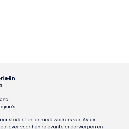
rieën
s
ional
gina’s
g voor studenten en medewerkers van Avans
ool over voor hen relevante onderwerpen en