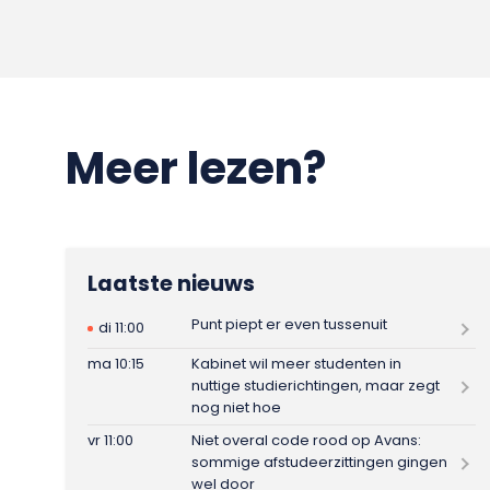
Meer lezen?
Laatste nieuws
Punt piept er even tussenuit
di 11:00
ma 10:15
Kabinet wil meer studenten in
nuttige studierichtingen, maar zegt
nog niet hoe
vr 11:00
Niet overal code rood op Avans:
sommige afstudeerzittingen gingen
wel door