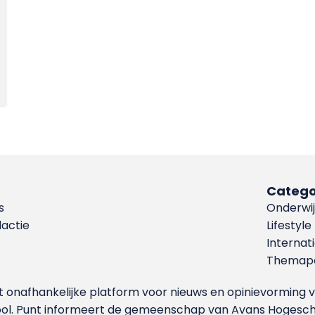
Catego
s
Onderwij
dactie
Lifestyle
Internat
Themapa
et onafhankelijke platform voor nieuws en opinievormin
ool. Punt informeert de gemeenschap van Avans Hogesch