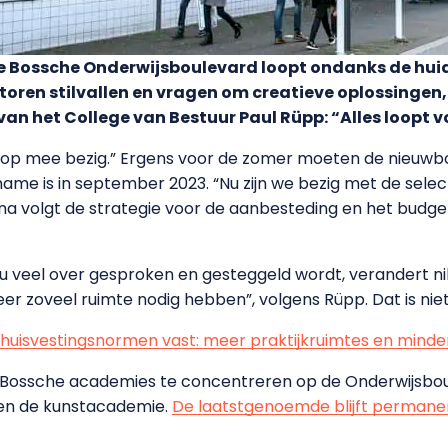
 Bossche Onderwijsboulevard loopt ondanks de huid
ectoren stilvallen en vragen om creatieve oplossing
 van het College van Bestuur Paul Rüpp: “Alles loopt
volop mee bezig.” Ergens voor de zomer moeten de nieuwb
ame is in september 2023. “Nu zijn we bezig met de sele
na volgt de strategie voor de aanbesteding en het budge
 veel over gesproken en gesteggeld wordt, verandert ni
er zoveel ruimte nodig hebben”, volgens Rüpp. Dat is niet 
 huisvestingsnormen vast: meer praktijkruimtes en minde
e Bossche academies te concentreren op de Onderwijsbou
n en de kunstacademie.
De laatstgenoemde blijft permane