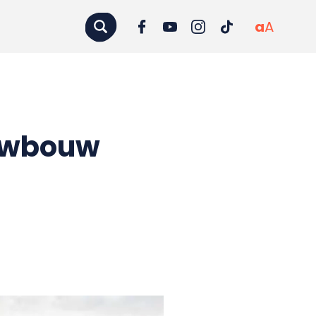
a
A
euwbouw