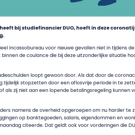
eeft bij studiefinancier DUO, hoeft in deze coronati
g.
ieel Incassobureau voor nieuwe gevallen niet in tijdens de
nnen de coulance die bij deze uitzonderlijke situatie hoo
udieschulden loopt gewoon door. Als dat door de coronacri
tijdelijk stopzetten door een aflosvrije periode in te zett
 als zij niet aan een lopende betalingsregeling kunnen 
ders namens de overheid opgeroepen om nu harder te zo
eggingen op banktegoeden, salaris, eigendommen en woni
 maandag citeerde. Dat geldt ook voor vorderingen die D