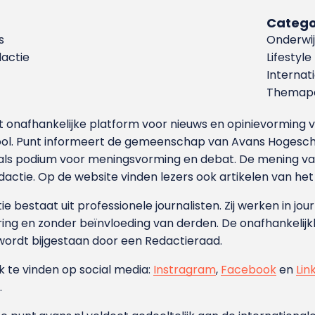
Catego
s
Onderwij
dactie
Lifestyle
Internat
Themapa
et onafhankelijke platform voor nieuws en opinievormin
ool. Punt informeert de gemeenschap van Avans Hogesch
als podium voor meningsvorming en debat. De mening van 
dactie. Op de website vinden lezers ook artikelen van he
e bestaat uit professionele journalisten. Zij werken in jour
ing en zonder beïnvloeding van derden. De onafhankelijk
wordt bijgestaan door een Redactieraad.
ok te vinden op social media:
Instragram
,
Facebook
en
Lin
.