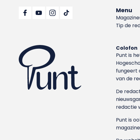
Menu
Magazine
Tip de re
Colofon
Punt is h
Hoge­sch
fungeert 
van de re
De redacti
nieuwsgar
redactie 
Punt is o
magazine