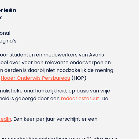
rieën
s
ional
gina’s
g voor studenten en medewerkers van Avans
ool over voor hen relevante onderwerpen en
derden is daarbij niet noodzakelijk de mening
t
Hoger Onderwijs Persbureau
(HOP).
nalistieke onafhankelijkheid, op basis van vrije
heid is geborgd door een
redactiestatuut
. De
kedIn
. Een keer per jaar verschijnt er een