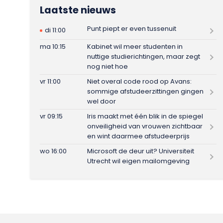
Laatste nieuws
Punt piept er even tussenuit
di 11:00
ma 10:15
Kabinet wil meer studenten in
nuttige studierichtingen, maar zegt
nog niet hoe
vr 11:00
Niet overal code rood op Avans:
sommige afstudeerzittingen gingen
wel door
vr 09:15
Iris maakt met één blik in de spiegel
onveiligheid van vrouwen zichtbaar
en wint daarmee afstudeerprijs
wo 16:00
Microsoft de deur uit? Universiteit
Utrecht wil eigen mailomgeving