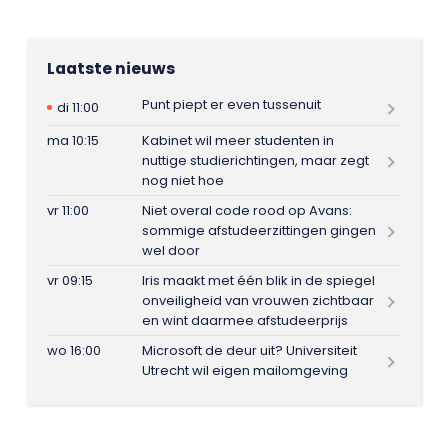
Laatste nieuws
Punt piept er even tussenuit
di 11:00
ma 10:15
Kabinet wil meer studenten in
nuttige studierichtingen, maar zegt
nog niet hoe
vr 11:00
Niet overal code rood op Avans:
sommige afstudeerzittingen gingen
wel door
vr 09:15
Iris maakt met één blik in de spiegel
onveiligheid van vrouwen zichtbaar
en wint daarmee afstudeerprijs
wo 16:00
Microsoft de deur uit? Universiteit
Utrecht wil eigen mailomgeving