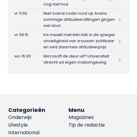
nog niet hoe
vr 11:00
Niet overal code rood op Avans:
sommige afstudeerzittingen gingen
wel door
vr 09:15
Iris maakt met één blik in de spiegel
onveiligheid van vrouwen zichtbaar
en wint daarmee afstudeerprijs
wo 16:00
Microsoft de deur uit? Universiteit
Utrecht wil eigen mailomgeving
Categorieën
Menu
Onderwijs
Magazines
Lifestyle
Tip de redactie
International