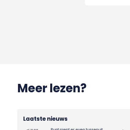
Meer lezen?
Laatste nieuws
Punt piept er even tussenuit