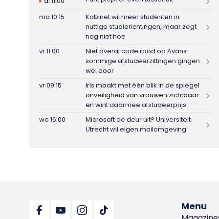
di 11:00
ma 10:15
Kabinet wil meer studenten in
nuttige studierichtingen, maar zegt
nog niet hoe
vr 11:00
Niet overal code rood op Avans:
sommige afstudeerzittingen gingen
wel door
vr 09:15
Iris maakt met één blik in de spiegel
onveiligheid van vrouwen zichtbaar
en wint daarmee afstudeerprijs
wo 16:00
Microsoft de deur uit? Universiteit
Utrecht wil eigen mailomgeving
Menu
Magazine