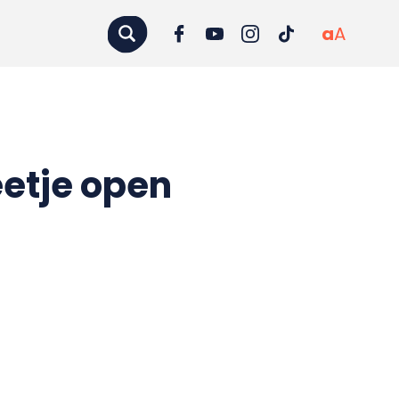
a
A
etje open