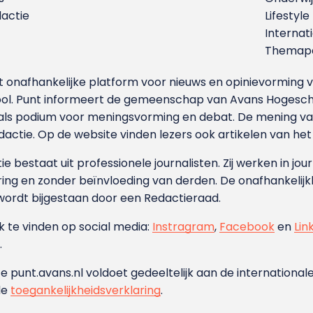
dactie
Lifestyle
Internat
Themapa
et onafhankelijke platform voor nieuws en opinievormin
ool. Punt informeert de gemeenschap van Avans Hogesch
als podium voor meningsvorming en debat. De mening van 
dactie. Op de website vinden lezers ook artikelen van he
e bestaat uit professionele journalisten. Zij werken in jour
ing en zonder beïnvloeding van derden. De onafhankelijk
wordt bijgestaan door een Redactieraad.
ok te vinden op social media:
Instragram
,
Facebook
en
Lin
.
e punt.avans.nl voldoet gedeeltelijk aan de internationale
de
toegankelijkheidsverklaring
.