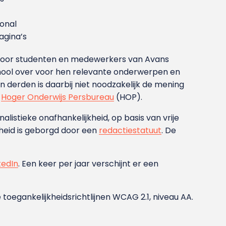
ional
gina’s
g voor studenten en medewerkers van Avans
ool over voor hen relevante onderwerpen en
derden is daarbij niet noodzakelijk de mening
t
Hoger Onderwijs Persbureau
(HOP).
nalistieke onafhankelijkheid, op basis van vrije
heid is geborgd door een
redactiestatuut
. De
kedIn
. Een keer per jaar verschijnt er een
 toegankelijkheidsrichtlijnen WCAG 2.1, niveau AA.