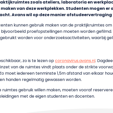
ktijkruimtes zoals ateliers, laboratoria en werkpla
n maken van deze werkplekken. Studenten mogen er
acht. Avans wil op deze manier afstudeervertragin
docenten kunnen gebruik maken van de praktijkruimtes 
at bijvoorbeeld proefopstellingen moeten worden gefilmd
ebruikt worden voor onderzoeksactiviteiten, waarbij geld
chikbaar, zo is te lezen op
coronavirus.avans.nl
. Dagdeel
De inzet van de ruimtes vindt plaats onder de strikte voo
o moet iedereen tenminste 1,5m afstand van elkaar houde
oeten handen regelmatig gewassen worden.
ruimtes gebruik willen maken, moeten vooraf reserveren.
leidingen met de eigen studenten en docenten.