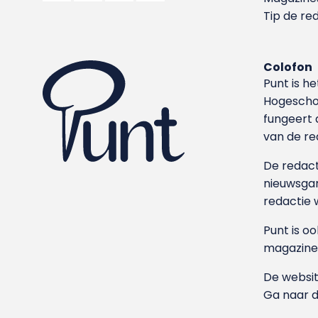
Tip de re
Colofon
Punt is h
Hoge­sch
fungeert 
van de re
De redacti
nieuwsgar
redactie 
Punt is o
magazine
De websit
Ga naar 