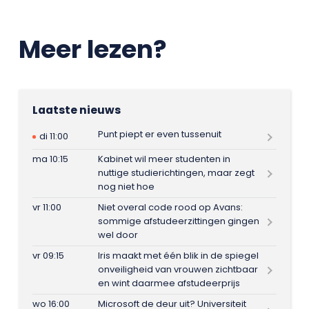
Meer lezen?
Laatste nieuws
Punt piept er even tussenuit
di 11:00
ma 10:15
Kabinet wil meer studenten in
nuttige studierichtingen, maar zegt
nog niet hoe
vr 11:00
Niet overal code rood op Avans:
sommige afstudeerzittingen gingen
wel door
vr 09:15
Iris maakt met één blik in de spiegel
onveiligheid van vrouwen zichtbaar
en wint daarmee afstudeerprijs
wo 16:00
Microsoft de deur uit? Universiteit