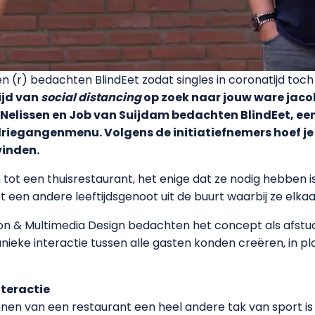
sen (r) bedachten BlindEet zodat singles in coronatijd to
tijd van
social distancing
op zoek naar jouw ware jacob,
elissen en Job van Suijdam bedachten BlindEet, een i
riegangenmenu. Volgens de initiatiefnemers hoef je
vinden.
ot een thuisrestaurant, het enige dat ze nodig hebben is
t een andere leeftijdsgenoot uit de buurt waarbij ze elkaa
 & Multimedia Design bedachten het concept als afstud
nieke interactie tussen alle gasten konden creëren, in pl
nteractie
nnen van een restaurant een heel andere tak van sport is