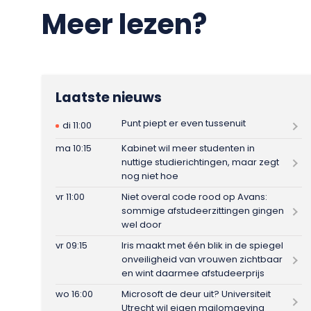
Meer lezen?
Laatste nieuws
Punt piept er even tussenuit
di 11:00
ma 10:15
Kabinet wil meer studenten in
nuttige studierichtingen, maar zegt
nog niet hoe
vr 11:00
Niet overal code rood op Avans:
sommige afstudeerzittingen gingen
wel door
vr 09:15
Iris maakt met één blik in de spiegel
onveiligheid van vrouwen zichtbaar
en wint daarmee afstudeerprijs
wo 16:00
Microsoft de deur uit? Universiteit
Utrecht wil eigen mailomgeving