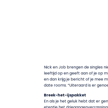
Nick en Job brengen de singles niet
leeftijd op en geeft aan of je op 
en dan krijg je bericht of je mee
date rooms. “Uiteraard is er gen
Breek-het-ijspakket
En als je het geluk hebt dat er ge
etentje het driegangenverrassing