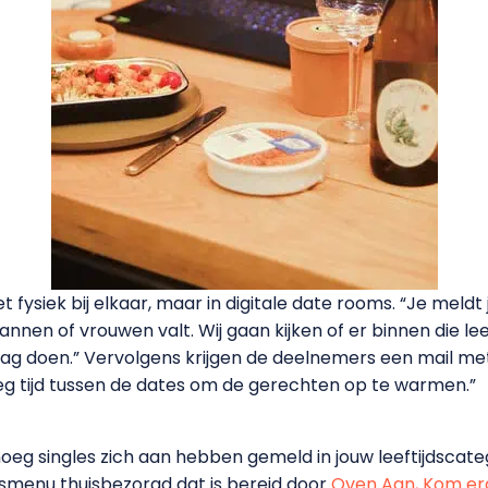
 fysiek bij elkaar, maar in digitale date rooms. “Je meldt 
mannen of vrouwen valt. Wij gaan kijken of er binnen die l
 mag doen.” Vervolgens krijgen de deelnemers een mail met 
oeg tijd tussen de dates om de gerechten op te warmen.”
noeg singles zich aan hebben gemeld in jouw leeftijdscateg
smenu thuisbezorgd dat is bereid door
Oven Aan, Kom er