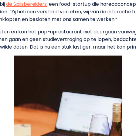
bij
de Spijsbereiders
, een food-startup die horecaconce
en. “Zij hebben verstand van eten, wij van de interactie 
anklopten en besloten met ons samen te werken.”
t eten en kon het pop-uprestaurant niet doorgaan vanw
en gaan en geen studievertraging op te lopen, bedachten 
ilde daten. Dat is nu een stuk lastiger, maar het kan prim