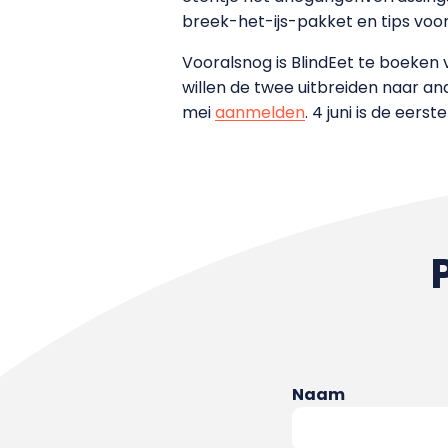
breek-het-ijs-pakket en tips voo
Vooralsnog is BlindEet te boeken 
willen de twee uitbreiden naar an
mei
aanmelden
. 4 juni is de eers
Naam