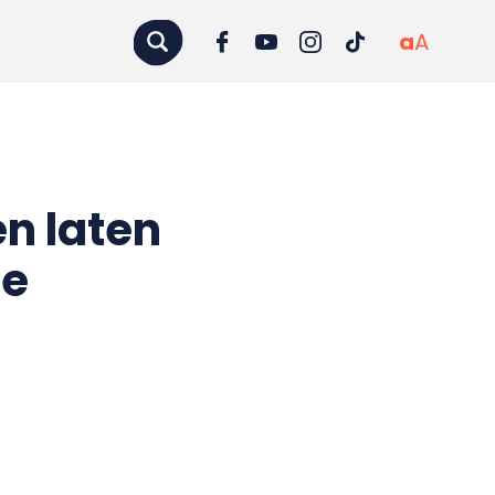
a
A
n laten
de