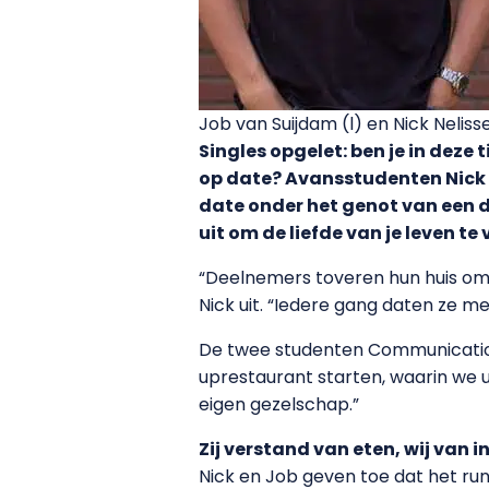
Job van Suijdam (l) en Nick Nelis
Singles opgelet: ben je in deze 
op date? Avansstudenten Nick N
date onder het genot van een d
uit om de liefde van je leven te 
“Deelnemers toveren hun huis om t
Nick uit. “Iedere gang daten ze me
De twee studenten Communication
uprestaurant starten, waarin we u
eigen gezelschap.”
Zij verstand van eten, wij van i
Nick en Job geven toe dat het ru