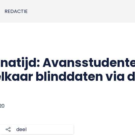
REDACTIE
onatijd: Avansstudente
elkaar blinddaten via 
20
deel