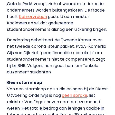
Ook de PvdA vraagt zich af waarom studerende
ondernemers worden buitengesloten. De fractie
heeft
Kamervragen
gesteld aan minister
Koolmees en wil dat gedupeerde
studentondernemers alsnog een uitkering krijgen.
Donderdag debatteert de Tweede Kamer over
het tweede corona-steunpakket. PvdA-Kamerlid
Gijs van Dijk ziet “geen financiële obstakels” om
studentondernemers niet te compenseren, zegt
hij bij BNR. Volgens hem gaat hem om “enkele
duizenden” studenten.
Geen stormloop
Van een stormloop op studieleningen bij de Dienst
Uitvoering Onderwijs is nog
geen sprake
, liet
minister Van Engelshoven eerder deze maand
weten. Het totale bedrag aan leningen daalde in
februari, maart en april zelfs van 218 miljoen euro