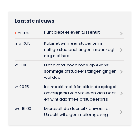
Laatste nieuws
Punt piept er even tussenuit
di 11:00
ma 10:15
Kabinet wil meer studenten in
nuttige studierichtingen, maar zegt
nog niet hoe
vr 11:00
Niet overal code rood op Avans:
sommige afstudeerzittingen gingen
wel door
vr 09:15
Iris maakt met één blik in de spiegel
onveiligheid van vrouwen zichtbaar
en wint daarmee afstudeerprijs
wo 16:00
Microsoft de deur uit? Universiteit
Utrecht wil eigen mailomgeving