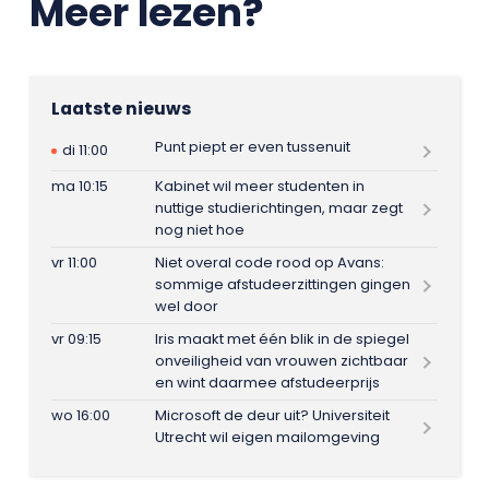
Meer lezen?
Laatste nieuws
Punt piept er even tussenuit
di 11:00
ma 10:15
Kabinet wil meer studenten in
nuttige studierichtingen, maar zegt
nog niet hoe
vr 11:00
Niet overal code rood op Avans:
sommige afstudeerzittingen gingen
wel door
vr 09:15
Iris maakt met één blik in de spiegel
onveiligheid van vrouwen zichtbaar
en wint daarmee afstudeerprijs
wo 16:00
Microsoft de deur uit? Universiteit
Utrecht wil eigen mailomgeving