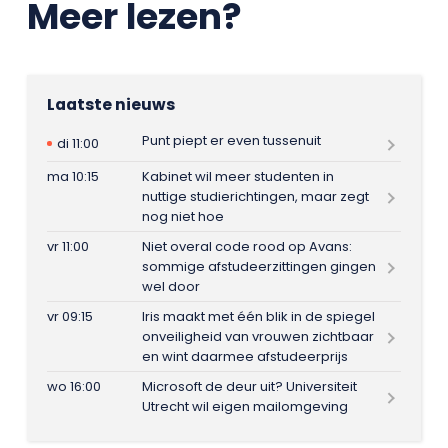
Meer lezen?
Laatste nieuws
Punt piept er even tussenuit
di 11:00
ma 10:15
Kabinet wil meer studenten in
nuttige studierichtingen, maar zegt
nog niet hoe
vr 11:00
Niet overal code rood op Avans:
sommige afstudeerzittingen gingen
wel door
vr 09:15
Iris maakt met één blik in de spiegel
onveiligheid van vrouwen zichtbaar
en wint daarmee afstudeerprijs
wo 16:00
Microsoft de deur uit? Universiteit
Utrecht wil eigen mailomgeving