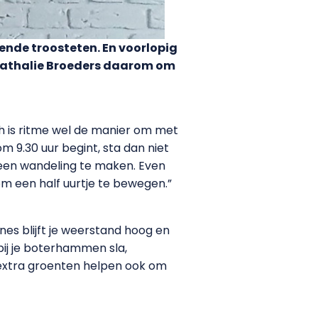
kende troosteten. En voorlopig
 Nathalie Broeders daarom om
h is ritme wel de manier om met
m 9.30 uur begint, sta dan niet
m een wandeling te maken. Even
om een half uurtje te bewegen.”
es blijft je weerstand hoog en
bij je boterhammen sla,
extra groenten helpen ook om