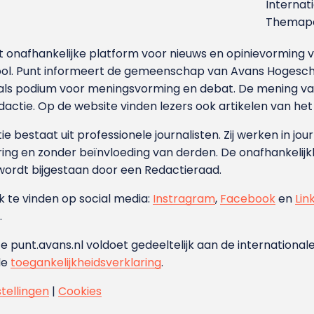
Internat
Themapa
et onafhankelijke platform voor nieuws en opinievormin
ool. Punt informeert de gemeenschap van Avans Hogesch
als podium voor meningsvorming en debat. De mening van 
dactie. Op de website vinden lezers ook artikelen van he
e bestaat uit professionele journalisten. Zij werken in jour
ing en zonder beïnvloeding van derden. De onafhankelijk
wordt bijgestaan door een Redactieraad.
ok te vinden op social media:
Instragram
,
Facebook
en
Lin
.
e punt.avans.nl voldoet gedeeltelijk aan de internationale
de
toegankelijkheidsverklaring
.
stellingen
|
Cookies