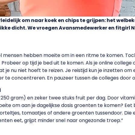
rleidelijk om naar koek en chips te grijpen: het welbe
stikke dicht. We vroegen Avansmedewerker en fitgirl
veel mensen hebben moeite om in een ritme te komen. Toc
beer op tijd je bed uit te komen. Als je online college o
 je nu niet hoeft te reizen. Je reistijd kun je inzetten o
eter te concentreren. En pauzeer tussen de colleges door 
l
50 gram) en zeker twee stuks fruit per dag. Door vitamin
moeite om aan je dagelijkse dosis groenten te komen? Eet 
teltjes, tomaatjes of andere groenten tussendoor. Die 
oenten eet, grijpt minder snel naar ongezonde troep.”