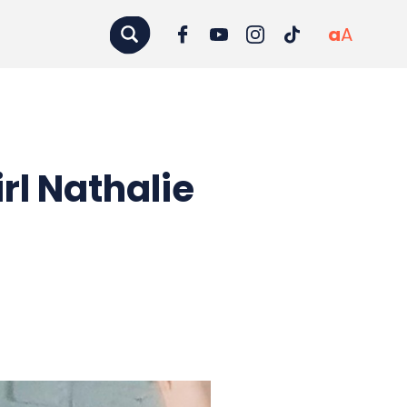
a
A
irl Nathalie