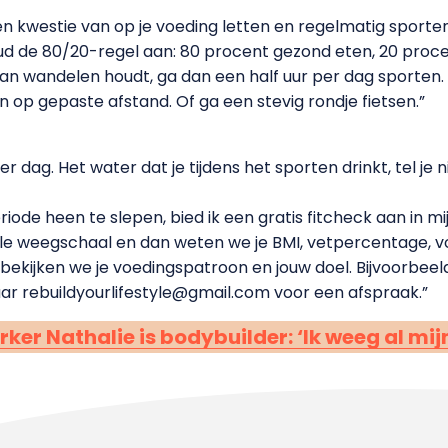
een kwestie van op je voeding letten en regelmatig sporte
Houd de 80/20-regel aan: 80 procent gezond eten, 20 proc
 van wandelen houdt, ga dan een half uur per dag sporten
op gepaste afstand. Of ga een stevig rondje fietsen.”
er dag. Het water dat je tijdens het sporten drinkt, tel je n
periode heen te slepen, bied ik een gratis fitcheck aan in
ale weegschaal en dan weten we je BMI, vetpercentage, 
ekijken we je voedingspatroon en jouw doel. Bijvoorbeel
naar rebuildyourlifestyle@gmail.com voor een afspraak.”
r Nathalie is bodybuilder: ‘Ik weeg al mijn