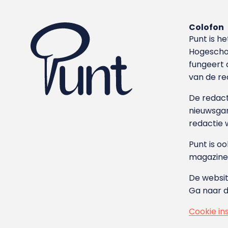
Colofon
Punt is h
Hoge­sch
fungeert 
van de re
De redacti
nieuwsgar
redactie 
Punt is o
magazine
De websit
Ga naar 
Cookie in