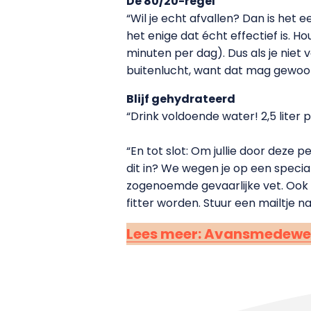
De 80/20-regel
“Wil je echt afvallen? Dan is het 
het enige dat écht effectief is. 
minuten per dag). Dus als je niet
buitenlucht, want dat mag gewoon 
Blijf gehydrateerd
“Drink voldoende water! 2,5 liter p
“En tot slot: Om jullie door deze 
dit in? We wegen je op een speci
zogenoemde gevaarlijke vet. Ook b
fitter worden. Stuur een mailtje 
Lees meer: Avansmedewerke