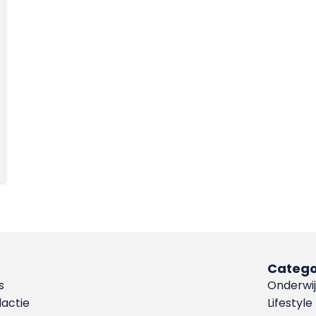
Catego
s
Onderwij
dactie
Lifestyle