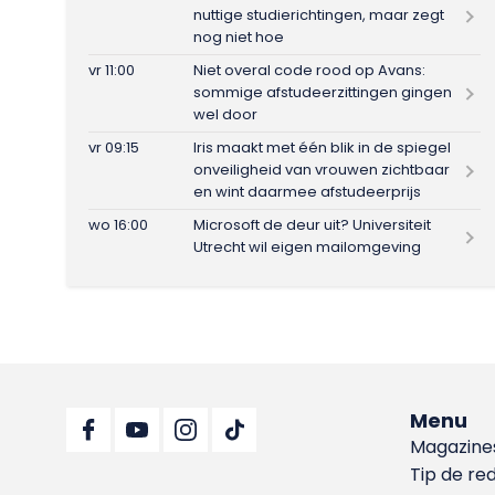
nuttige studierichtingen, maar zegt
nog niet hoe
vr 11:00
Niet overal code rood op Avans:
sommige afstudeerzittingen gingen
wel door
vr 09:15
Iris maakt met één blik in de spiegel
onveiligheid van vrouwen zichtbaar
en wint daarmee afstudeerprijs
wo 16:00
Microsoft de deur uit? Universiteit
Utrecht wil eigen mailomgeving
Menu
Magazine
Tip de re