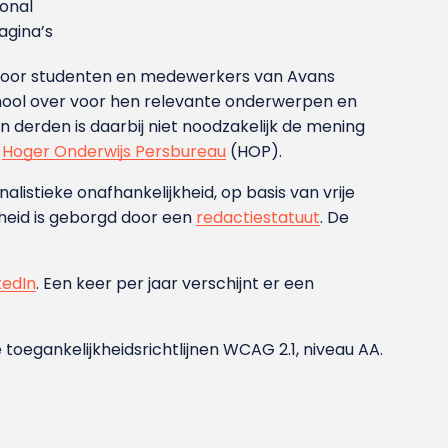
ional
gina’s
g voor studenten en medewerkers van Avans
ool over voor hen relevante onderwerpen en
derden is daarbij niet noodzakelijk de mening
t
Hoger Onderwijs Persbureau
(HOP).
nalistieke onafhankelijkheid, op basis van vrije
heid is geborgd door een
redactiestatuut
. De
kedIn
. Een keer per jaar verschijnt er een
 toegankelijkheidsrichtlijnen WCAG 2.1, niveau AA.