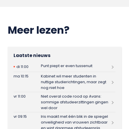
Meer lezen?
Laatste nieuws
Punt piept er even tussenuit
di 11:00
ma 10:15
Kabinet wil meer studenten in
nuttige studierichtingen, maar zegt
nog niet hoe
vr 11:00
Niet overal code rood op Avans:
sommige afstudeerzittingen gingen
wel door
vr 09:15
Iris maakt met één blik in de spiegel
onveiligheid van vrouwen zichtbaar
en wint daarmee afstudeerprijs