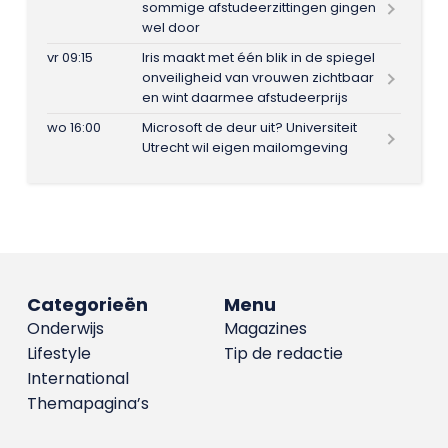
sommige afstudeerzittingen gingen
wel door
vr 09:15
Iris maakt met één blik in de spiegel
onveiligheid van vrouwen zichtbaar
en wint daarmee afstudeerprijs
wo 16:00
Microsoft de deur uit? Universiteit
Utrecht wil eigen mailomgeving
Categorieën
Menu
Onderwijs
Magazines
Lifestyle
Tip de redactie
International
Themapagina’s