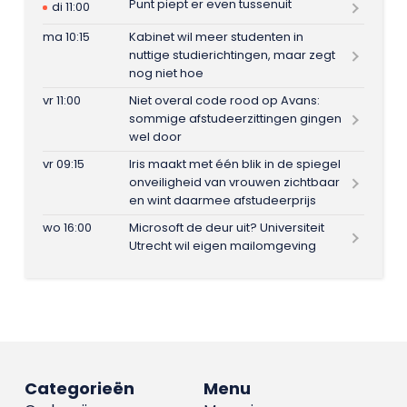
Punt piept er even tussenuit
di 11:00
ma 10:15
Kabinet wil meer studenten in
nuttige studierichtingen, maar zegt
nog niet hoe
vr 11:00
Niet overal code rood op Avans:
sommige afstudeerzittingen gingen
wel door
vr 09:15
Iris maakt met één blik in de spiegel
onveiligheid van vrouwen zichtbaar
en wint daarmee afstudeerprijs
wo 16:00
Microsoft de deur uit? Universiteit
Utrecht wil eigen mailomgeving
Categorieën
Menu