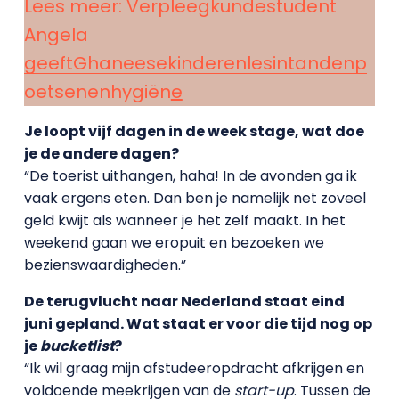
Lees meer: Verpleegkundestudent
Angela
g
e
e
f
t
G
h
a
n
e
e
s
e
k
i
n
d
e
r
e
n
l
e
s
i
n
t
a
n
d
e
n
p
o
e
t
s
e
n
e
n
h
y
g
i
ë
n
e
Je loopt vijf dagen in de week stage, wat doe
je de andere dagen?
“De toerist uithangen, haha! In de avonden ga ik
vaak ergens eten. Dan ben je namelijk net zoveel
geld kwijt als wanneer je het zelf maakt. In het
weekend gaan we eropuit en bezoeken we
bezienswaardigheden.”
De terugvlucht naar Nederland staat eind
juni gepland. Wat staat er voor die tijd nog op
je
bucketlist
?
“Ik wil graag mijn afstudeeropdracht afkrijgen en
voldoende meekrijgen van de
start-up
. Tussen de