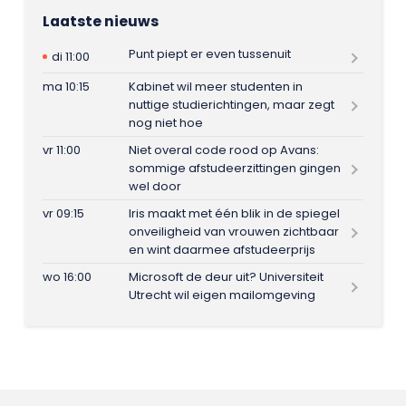
Laatste nieuws
Punt piept er even tussenuit
di 11:00
ma 10:15
Kabinet wil meer studenten in
nuttige studierichtingen, maar zegt
nog niet hoe
vr 11:00
Niet overal code rood op Avans:
sommige afstudeerzittingen gingen
wel door
vr 09:15
Iris maakt met één blik in de spiegel
onveiligheid van vrouwen zichtbaar
en wint daarmee afstudeerprijs
wo 16:00
Microsoft de deur uit? Universiteit
Utrecht wil eigen mailomgeving