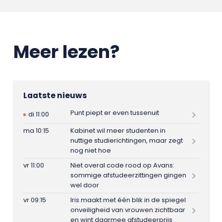
Meer lezen?
Laatste nieuws
Punt piept er even tussenuit
di 11:00
ma 10:15
Kabinet wil meer studenten in
nuttige studierichtingen, maar zegt
nog niet hoe
vr 11:00
Niet overal code rood op Avans:
sommige afstudeerzittingen gingen
wel door
vr 09:15
Iris maakt met één blik in de spiegel
onveiligheid van vrouwen zichtbaar
en wint daarmee afstudeerprijs