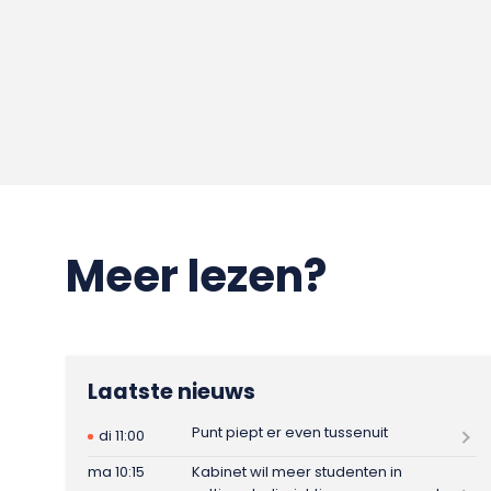
Meer lezen?
Laatste nieuws
Punt piept er even tussenuit
di 11:00
ma 10:15
Kabinet wil meer studenten in