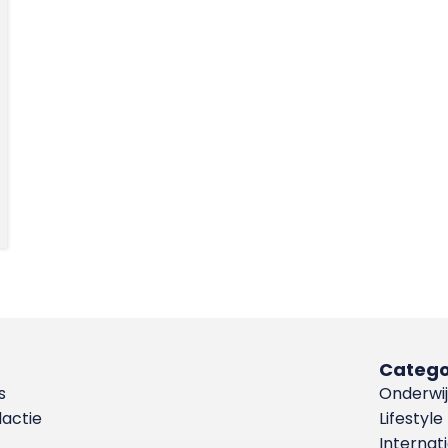
Catego
s
Onderwij
dactie
Lifestyle
Internat