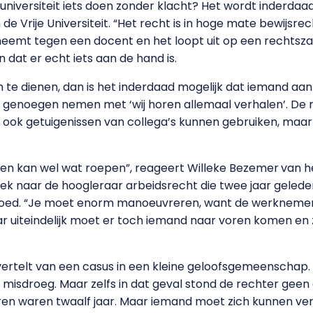
 universiteit iets doen zonder klacht? Het wordt inderdaad
 Vrije Universiteit. “Het recht is in hoge mate bewijsrec
rneemt tegen een docent en het loopt uit op een rechts
at er echt iets aan de hand is.
 te dienen, dan is het inderdaad mogelijk dat iemand aa
el genoegen nemen met ‘wij horen allemaal verhalen’. De
ok getuigenissen van collega’s kunnen gebruiken, maar j
een kan wel wat roepen”, reageert Willeke Bezemer
van h
ek naar de hoogleraar arbeidsrecht die twee jaar geled
goed. “Je moet enorm manoeuvreren, want de werkneme
r uiteindelijk moet er toch iemand naar voren komen en 
 vertelt van een casus in een kleine geloofsgemeenschap
 misdroeg. Maar zelfs in dat geval stond de rechter geen
eren waren twaalf jaar. Maar iemand moet zich kunnen ver