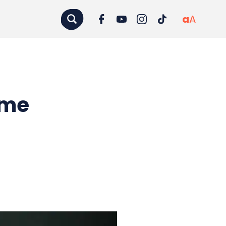
a
A
eme