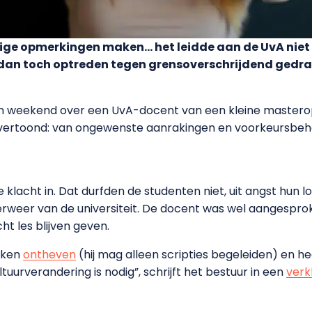
ige opmerkingen maken… het leidde aan de UvA niet 
dan toch optreden tegen grensoverschrijdend gedrag
 weekend over een UvA-docent van een kleine masteropl
ertoond: van ongewenste aanrakingen en voorkeursbeha
klacht in. Dat durfden de studenten niet, uit angst hun
erweer van de universiteit. De docent was wel aangespro
ht les blijven geven.
taken
ontheven
(hij mag alleen scripties begeleiden) en he
uurverandering is nodig”, schrijft het bestuur in een
verk