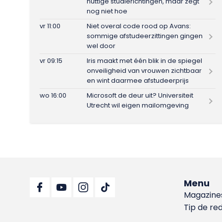
nuttige studierichtingen, maar zegt
nog niet hoe
vr 11:00
Niet overal code rood op Avans:
sommige afstudeerzittingen gingen
wel door
vr 09:15
Iris maakt met één blik in de spiegel
onveiligheid van vrouwen zichtbaar
en wint daarmee afstudeerprijs
wo 16:00
Microsoft de deur uit? Universiteit
Utrecht wil eigen mailomgeving
Menu
Magazine
Tip de re