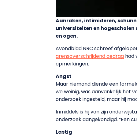
Aanraken, intimideren, schunn
universiteiten en hogescholen 
en ogen.
Avondblad NRC schreef afgelopen
grensoverschrijdend gedrag
had v
opmerkingen.
Angst
Maar niemand diende een formele 
we weinig, was aanvankelijk het v
onderzoek ingesteld, maar hij moc
Inmiddels is hij van zijn onderwijs
onderzoek aangekondigd. “Een cult
Lastig