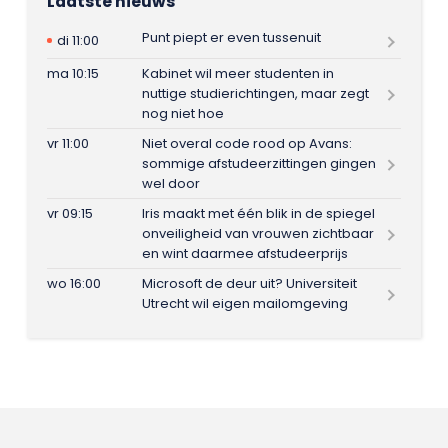
Laatste nieuws
Punt piept er even tussenuit
di 11:00
ma 10:15
Kabinet wil meer studenten in
nuttige studierichtingen, maar zegt
nog niet hoe
vr 11:00
Niet overal code rood op Avans:
sommige afstudeerzittingen gingen
wel door
vr 09:15
Iris maakt met één blik in de spiegel
onveiligheid van vrouwen zichtbaar
en wint daarmee afstudeerprijs
wo 16:00
Microsoft de deur uit? Universiteit
Utrecht wil eigen mailomgeving