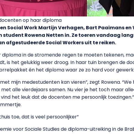
docenten op haar diploma
ten Social Work Martijn Verhagen, Bart Paaimans en
student Rowena Netten in. Ze toeren vandaag langs
an afgestudeerde Social Workers uit te reiken.
r diploma in de stromende regen te moeten tekenen, m
dt, is het gelukkig weer droog. In haar tuin brengen de
rrelpakket én het diploma waar ze zo hard voor gewerkt
niet met mijn medestudenten kan vieren”, zegt Rowena. “We
et alle vierdejaars samen. Nu vier je het toch maar allee
“Ik vind het leuk dat de docenten me persoonlijk toezinge
ummertje.
uis toe, dat is veel persoonlijker”
mie voor Sociale Studies de diploma-uitreiking in de Bra