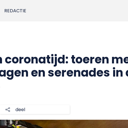
REDACTIE
 coronatijd: toeren m
gen en serenades in d
0
deel