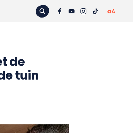
a
A
et de
e tuin