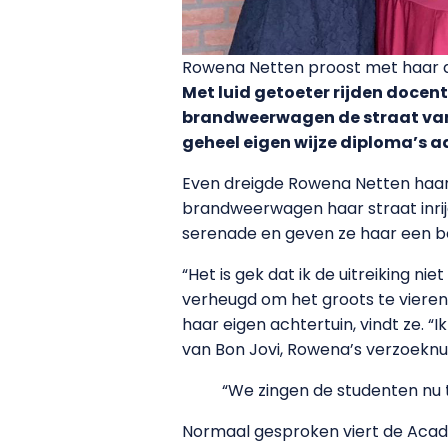
Rowena Netten proost met haar 
Met luid getoeter rijden docen
brandweerwagen de straat van 
geheel eigen wijze diploma’s a
Even dreigde Rowena Netten haa
brandweerwagen haar straat inrij
serenade en geven ze haar een bo
“Het is gek dat ik de uitreiking 
verheugd om het groots te vieren m
haar eigen achtertuin, vindt ze. 
van Bon Jovi, Rowena’s verzoekn
“We zingen de studenten nu th
Normaal gesproken viert de Acade