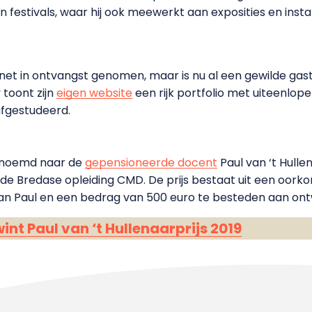
tivals, waar hij ook meewerkt aan exposities en instal
net in ontvangst genomen, maar is nu al een gewilde gast
 toont zijn
eigen website
een rijk portfolio met uiteenlope
 afgestudeerd.
vernoemd naar de
gepensioneerde docent
Paul van ‘t Hulle
n de Bredase opleiding CMD. De prijs bestaat uit een oork
van Paul en een bedrag van 500 euro te besteden aan o
nt Paul van ‘t Hullenaarprijs 2019