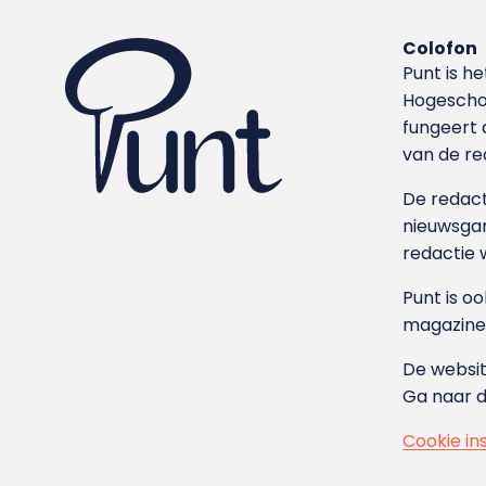
Colofon
Punt is h
Hoge­sch
fungeert 
van de re
De redacti
nieuwsgar
redactie 
Punt is o
magazine
De websit
Ga naar 
Cookie in