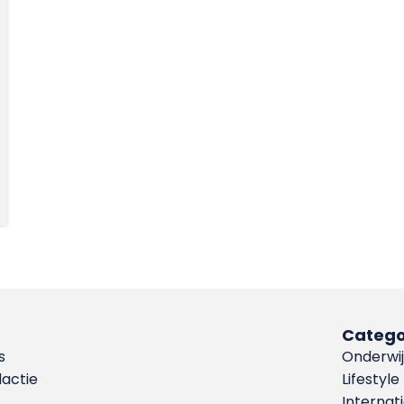
Catego
s
Onderwij
dactie
Lifestyle
Internat