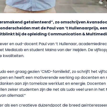
aloersmakend getalenteerd”, zo omschrijven Avansdo
 onderscheiden met de Paul van ’t Hullenaarprijs, een 
uitblinkt bij de opleiding Communication & Multimed
gever en oud-docent Paul van ‘t Hullenaar, academiedirec
 het MediaLab en student Maina van der Heijden. De vijfk
 kwaliteiten.
 Ludo een graag gezien ‘CMD-familielid’, zo schrijft het vijfta
lpen en heeft een motiverende werking op docenten en
 te danken aan zijn tomeloze werklust en energie. Docent
 zullen zeker studenten zijn die net als Ludo veel uren in
 van allemaal.”
 als een creatieve duizendpoot die breed geïnteresseerd