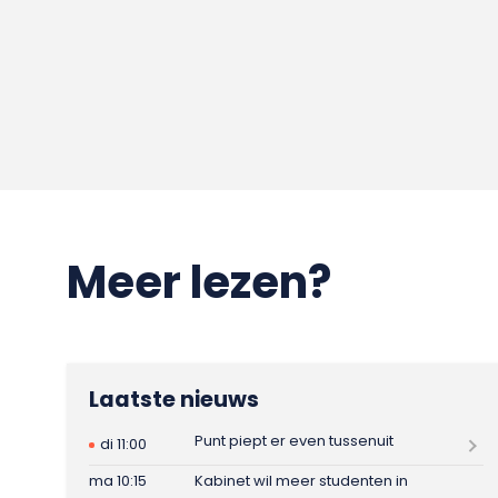
Meer lezen?
Laatste nieuws
Punt piept er even tussenuit
di 11:00
ma 10:15
Kabinet wil meer studenten in