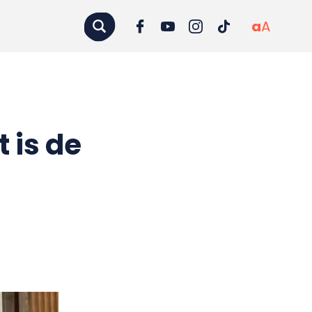
a
A
t is de