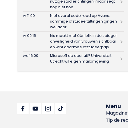
nuttige studierichtingen, maar zegt
nog niet hoe
vr 11:00
Niet overal code rood op Avans:
sommige afstudeerzittingen gingen
wel door
vr 09:15
Iris maakt met één blik in de spiegel
onveiligheid van vrouwen zichtbaar
en wint daarmee afstudeerprijs
wo 16:00
Microsoft de deur uit? Universiteit
Utrecht wil eigen mailomgeving
Menu
Magazine
Tip de re