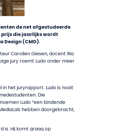
centen de net afgestudeerde
prijs die jaarlijks wordt
ia Design (CMD).
teur Carolien Giesen, docent Ria
oppige jury roemt Ludo onder meer
l in het juryrapport. Ludo is nooit
 medestudenten. Die
en noemen Ludo “een bindende
 het MediaLab hebben doorgebracht,
 is. Hij komt graag op