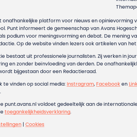
Themapa
et onafhankelijke platform voor nieuws en opinievormin
ool. Punt informeert de gemeenschap van Avans Hogesch
als podium voor meningsvorming en debat. De mening van 
dactie. Op de website vinden lezers ook artikelen van he
e bestaat uit professionele journalisten. Zij werken in jour
ing en zonder beïnvloeding van derden. De onafhankelijk
wordt bijgestaan door een Redactieraad.
ok te vinden op social media:
Instragram
,
Facebook
en
Lin
.
e punt.avans.nl voldoet gedeeltelijk aan de internationale
de
toegankelijkheidsverklaring
.
stellingen
|
Cookies