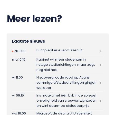
Meer lezen?
Laatste nieuws
Punt piept er even tussenuit
di 11:00
ma 10:15
Kabinet wil meer studenten in
nuttige studierichtingen, maar zegt
nog niet hoe
vr 11:00
Niet overal code rood op Avans:
sommige afstudeerzittingen gingen
wel door
vr 09:15
Iris maakt met één blik in de spiegel
onveiligheid van vrouwen zichtbaar
en wint daarmee afstudeerprijs
wo 16:00
Microsoft de deur uit? Universiteit