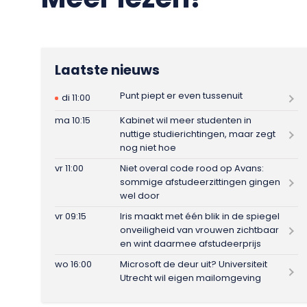
Laatste nieuws
Punt piept er even tussenuit
di 11:00
ma 10:15
Kabinet wil meer studenten in
nuttige studierichtingen, maar zegt
nog niet hoe
vr 11:00
Niet overal code rood op Avans:
sommige afstudeerzittingen gingen
wel door
vr 09:15
Iris maakt met één blik in de spiegel
onveiligheid van vrouwen zichtbaar
en wint daarmee afstudeerprijs
wo 16:00
Microsoft de deur uit? Universiteit
Utrecht wil eigen mailomgeving