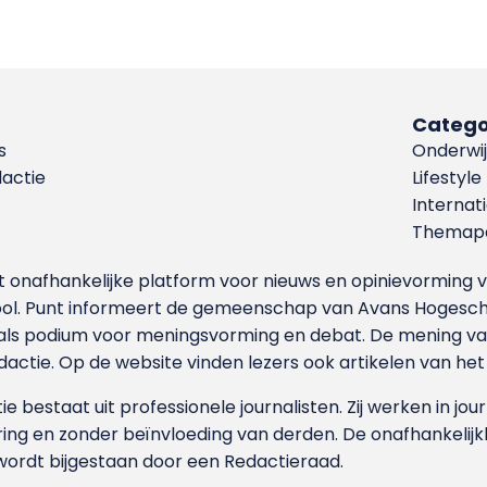
Catego
s
Onderwij
dactie
Lifestyle
Internat
Themapa
et onafhankelijke platform voor nieuws en opinievormin
ool. Punt informeert de gemeenschap van Avans Hogesch
als podium voor meningsvorming en debat. De mening van 
dactie. Op de website vinden lezers ook artikelen van he
e bestaat uit professionele journalisten. Zij werken in jour
ing en zonder beïnvloeding van derden. De onafhankelijk
wordt bijgestaan door een Redactieraad.