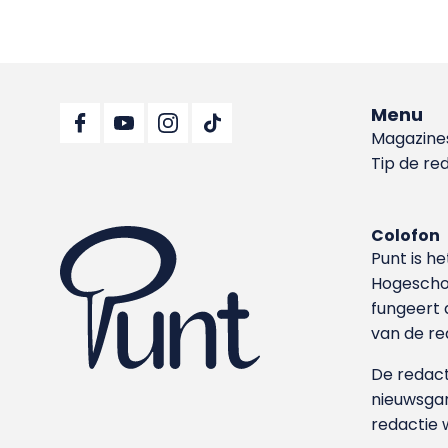
Menu
Magazine
Tip de re
Colofon
Punt is h
Hoge­sch
fungeert 
van de re
De redacti
nieuwsgar
redactie 