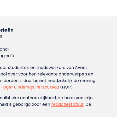
rieën
s
ional
gina’s
g voor studenten en medewerkers van Avans
ool over voor hen relevante onderwerpen en
derden is daarbij niet noodzakelijk de mening
t
Hoger Onderwijs Persbureau
(HOP).
nalistieke onafhankelijkheid, op basis van vrije
heid is geborgd door een
redactiestatuut
. De