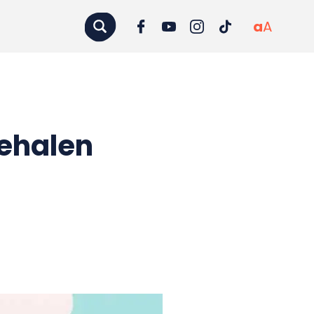
a
A
ehalen