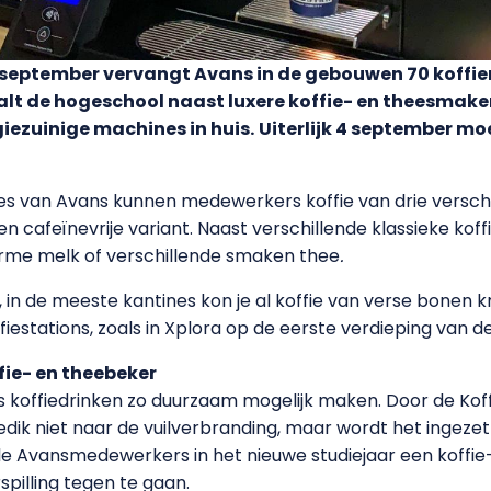
n september vervangt Avans in de gebouwen 70 koff
lt de hogeschool naast luxere koffie- en theesmake
giezuinige machines in huis.
Uiterlijk 4 september m
tes van Avans kunnen medewerkers koffie van drie versc
een cafeïnevrije variant. Naast verschillende klassieke koff
arme melk of verschillende smaken thee
.
 in de meeste kantines kon je al koffie van verse bonen kri
estations, zoals in Xplora op de eerste verdieping van de
ie- en theebeker
 koffiedrinken zo duurzaam mogelijk maken. Door de Ko
ik niet naar de vuilverbranding, maar wordt het ingezet 
lle Avansmedewerkers in het nieuwe studiejaar een koff
illing tegen te gaan.