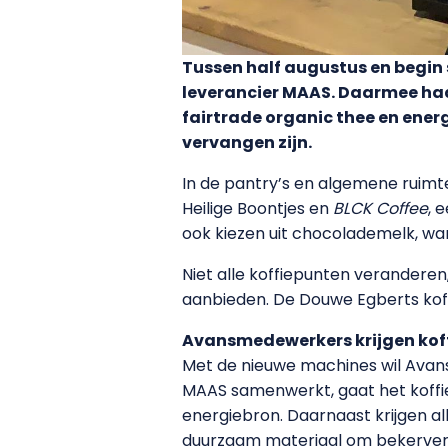
Tussen half augustus en begi
leverancier MAAS. Daarmee haa
fairtrade organic thee en ener
vervangen zijn.
In de pantry’s en algemene ruim
Heilige Boontjes en
BLCK Coffee
, 
ook kiezen uit chocolademelk, w
Niet alle koffiepunten veranderen,
aanbieden. De Douwe Egberts koffi
Avansmedewerkers krijgen koff
Met de nieuwe machines wil Avans
MAAS samenwerkt, gaat het koffied
energiebron. Daarnaast krijgen a
duurzaam materiaal om bekerversp