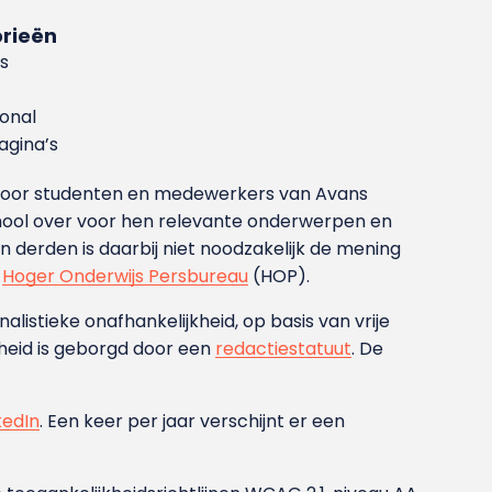
rieën
s
ional
gina’s
g voor studenten en medewerkers van Avans
ool over voor hen relevante onderwerpen en
derden is daarbij niet noodzakelijk de mening
t
Hoger Onderwijs Persbureau
(HOP).
nalistieke onafhankelijkheid, op basis van vrije
heid is geborgd door een
redactiestatuut
. De
kedIn
. Een keer per jaar verschijnt er een