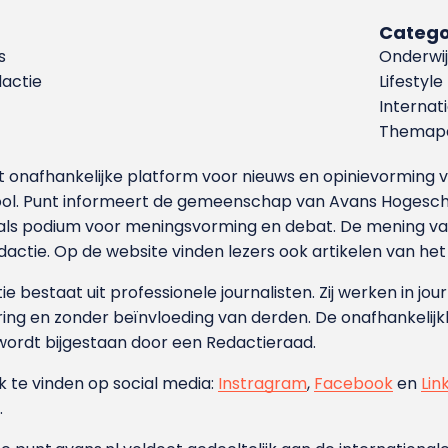
Catego
s
Onderwij
dactie
Lifestyle
Internat
Themapa
et onafhankelijke platform voor nieuws en opinievormin
ool. Punt informeert de gemeenschap van Avans Hogesch
als podium voor meningsvorming en debat. De mening van 
dactie. Op de website vinden lezers ook artikelen van he
e bestaat uit professionele journalisten. Zij werken in jour
ing en zonder beïnvloeding van derden. De onafhankelijk
wordt bijgestaan door een Redactieraad.
ok te vinden op social media:
Instragram
,
Facebook
en
Lin
.