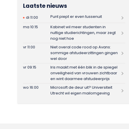
Laatste nieuws
Punt piept er even tussenuit
di 11:00
ma 10:15
Kabinet wil meer studenten in
nuttige studierichtingen, maar zegt
nog niet hoe
vr 11:00
Niet overal code rood op Avans:
sommige afstudeerzittingen gingen
wel door
vr 09:15
Iris maakt met één blik in de spiegel
onveiligheid van vrouwen zichtbaar
en wint daarmee afstudeerprijs
wo 16:00
Microsoft de deur uit? Universiteit
Utrecht wil eigen mailomgeving