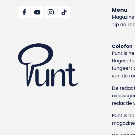
Menu
Magazine
Tip de re
Colofon
Punt is h
Hoge­sch
fungeert 
van de re
De redacti
nieuwsgar
redactie 
Punt is o
magazine