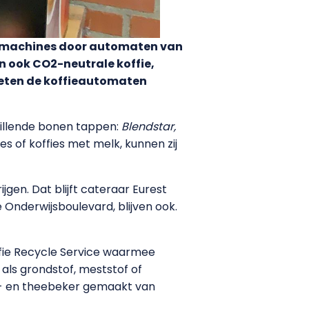
iemachines door automaten van
n ook CO2-neutrale koffie,
oeten de koffieautomaten
hillende bonen tappen:
Blendstar,
ies of koffies met melk, kunnen zij
jgen. Dat blijft cateraar Eurest
 Onderwijsboulevard, blijven ook.
ffie Recycle Service waarmee
als grondstof, meststof of
ie- en theebeker gemaakt van