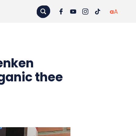
a
A
enken
rganic thee