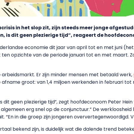
risis in het slop zit, zijn steeds meer jonge afgest
n, is dit geen plezierige tijd”, reageert de hoofdeco
erlandse economie dit jaar van april tot en met juni (h
ten opzichte van de periode januari tot en met maart. Zo
de arbeidsmarkt. Er zijn minder mensen met betaald werk,
 afname groot: van 1,4 miljoen werkenden in februari tot m
is dit geen plezierige tijd”, zegt hoofdeconoom Peter Hein
 algemeen erg snel op de conjunctuur.” De werkloosheid
j uit. “En in die groep zijn jongeren oververtegenwoordigd.
rtaal bekend zijn, is duidelijk wat die dalende trend bet