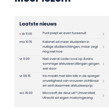
Laatste nieuws
Punt piept er even tussenuit
di 11:00
ma 10:15
Kabinet wil meer studenten in
nuttige studierichtingen, maar zegt
nog niet hoe
vr 11:00
Niet overal code rood op Avans:
sommige afstudeerzittingen gingen
wel door
vr 09:15
Iris maakt met één blik in de spiegel
onveiligheid van vrouwen zichtbaar
en wint daarmee afstudeerprijs
wo 16:00
Microsoft de deur uit? Universiteit
Utrecht wil eigen mailomgeving