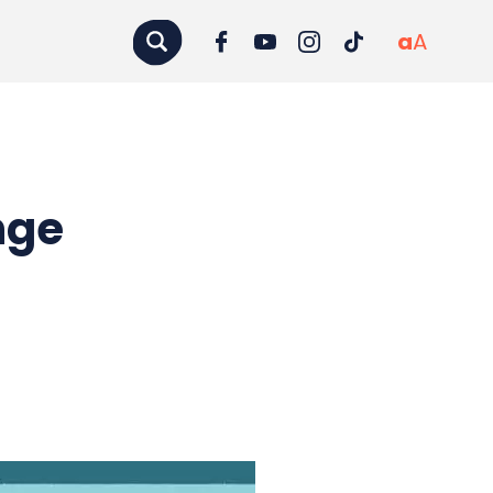
a
A
nge