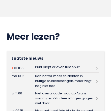
Meer lezen?
Laatste nieuws
Punt piept er even tussenuit
di 11:00
ma 10:15
Kabinet wil meer studenten in
nuttige studierichtingen, maar zegt
nog niet hoe
vr 11:00
Niet overal code rood op Avans:
sommige afstudeerzittingen gingen
wel door
vr 09:15
Iris maakt met één blik in de spiegel