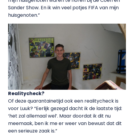
mijn huisgenoten waren te horen bij de Coen en
Sander Show. En ik win veel potjes FIFA van mijn
huisgenoten.”
Realitycheck?
Of deze quarantainetijd ook een realitycheck is
voor Luuk? “Eerlijk gezegd dacht ik de laatste tijd:
‘het zal allemaal wel’. Maar doordat ik dit nu
meemaak, ben ik me er weer van bewust dat dit
een serieuze zaak is.”