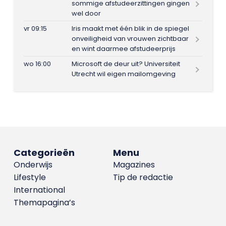
sommige afstudeerzittingen gingen
wel door
vr 09:15
Iris maakt met één blik in de spiegel
onveiligheid van vrouwen zichtbaar
en wint daarmee afstudeerprijs
wo 16:00
Microsoft de deur uit? Universiteit
Utrecht wil eigen mailomgeving
Categorieën
Menu
Onderwijs
Magazines
Lifestyle
Tip de redactie
International
Themapagina’s