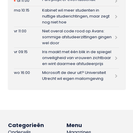
di 11:00
ma 10:15
Kabinet wil meer studenten in
nuttige studierichtingen, maar zegt
nog niet hoe
vr 11:00
Niet overal code rood op Avans:
sommige afstudeerzittingen gingen
wel door
vr 09:15
Iris maakt met één blik in de spiegel
onveiligheid van vrouwen zichtbaar
en wint daarmee afstudeerprijs
wo 16:00
Microsoft de deur uit? Universiteit
Utrecht wil eigen mailomgeving
Categorieën
Menu
Onderwijs
Magazines