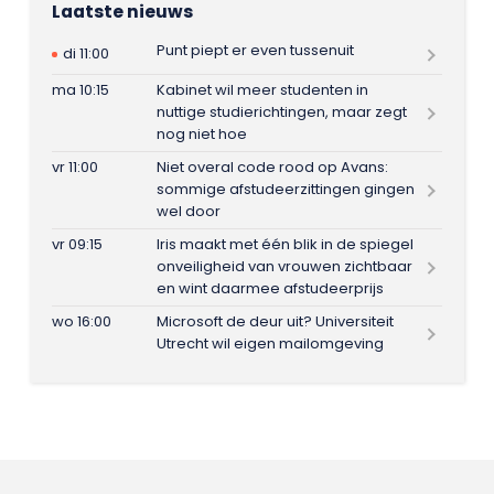
Laatste nieuws
Punt piept er even tussenuit
di 11:00
ma 10:15
Kabinet wil meer studenten in
nuttige studierichtingen, maar zegt
nog niet hoe
vr 11:00
Niet overal code rood op Avans:
sommige afstudeerzittingen gingen
wel door
vr 09:15
Iris maakt met één blik in de spiegel
onveiligheid van vrouwen zichtbaar
en wint daarmee afstudeerprijs
wo 16:00
Microsoft de deur uit? Universiteit
Utrecht wil eigen mailomgeving