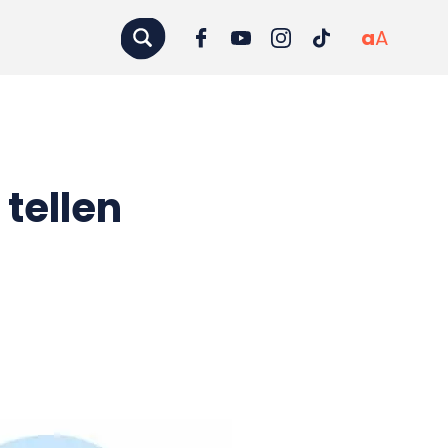
a
A
tellen