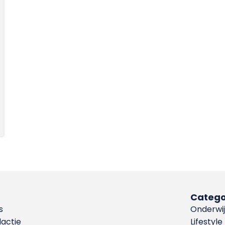
Catego
s
Onderwij
dactie
Lifestyle