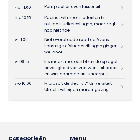
Punt piept er even tussenuit
di 11:00
ma 10:15
Kabinet wil meer studenten in
nuttige studierichtingen, maar zegt
nog niet hoe
vr 11:00
Niet overal code rood op Avans:
sommige afstudeerzittingen gingen
wel door
vr 09:15
Iris maakt met één blik in de spiegel
onveiligheid van vrouwen zichtbaar
en wint daarmee afstudeerprijs
wo 16:00
Microsoft de deur uit? Universiteit
Utrecht wil eigen mailomgeving
Categorieën
Menu