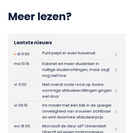
Meer lezen?
Laatste nieuws
Punt piept er even tussenuit
di 11:00
ma 10:15
Kabinet wil meer studenten in
nuttige studierichtingen, maar zegt
nog niet hoe
vr 11:00
Niet overal code rood op Avans:
sommige afstudeerzittingen gingen
wel door
vr 09:15
Iris maakt met één blik in de spiegel
onveiligheid van vrouwen zichtbaar
en wint daarmee afstudeerprijs
wo 16:00
Microsoft de deur uit? Universiteit
Utrecht wil eigen mailomgeving