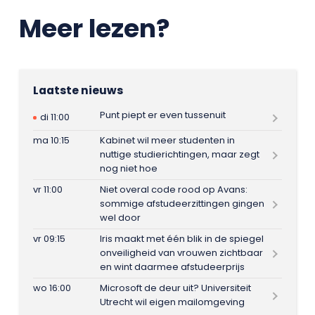
Meer lezen?
Laatste nieuws
Punt piept er even tussenuit
di 11:00
ma 10:15
Kabinet wil meer studenten in
nuttige studierichtingen, maar zegt
nog niet hoe
vr 11:00
Niet overal code rood op Avans:
sommige afstudeerzittingen gingen
wel door
vr 09:15
Iris maakt met één blik in de spiegel
onveiligheid van vrouwen zichtbaar
en wint daarmee afstudeerprijs
wo 16:00
Microsoft de deur uit? Universiteit
Utrecht wil eigen mailomgeving